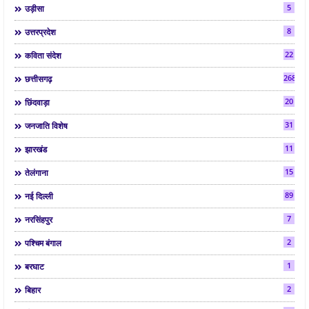
5
उड़ीसा
8
उत्तरप्रदेश
22
कविता संदेश
268
छत्तीसगढ़
20
छिंदवाड़ा
31
जनजाति विशेष
11
झारखंड
15
तेलंगाना
89
नई दिल्ली
7
नरसिंहपुर
2
पश्चिम बंगाल
1
बरघाट
2
बिहार