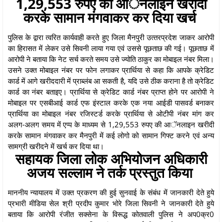
1,29,553 रुपए की आॅनलाइन खरीदी
करके सामान मंगवाकर कर दिया खर्च
पुलिस के द्वारा त्‍वरित कार्यवाही करते हुए जिला मैनपुरी उत्‍तरप्रदेश जाकर आरोपी
का हिरासत में लेकर उसे सिवनी लाया गया एवं उससे पूछताछ की गई। पूछताछ में
आरोपी ने बताया कि नेट सर्च करते समय उसे ज्‍योति ठाकुर का मोबाइल नंबर मिला।
उसने उक्‍त मोबाइल नंबर पर फोन लगाकर प्रार्थिया से कहा कि आपके क्रेडिट
कार्ड में आगे खरीददारी में प्राब्‍लंब आ सकती है, यदि उसे ठीक कराना है तो क्रेडिट
कार्ड का नंबर बताइए। प्रार्थिया से क्रेडिट कार्ड नंबर प्राप्‍त होने पर आरोपी ने
मोबाइल पर एसबीआई कार्ड एफ इंस्‍टाल करके एक नया आईडी पासवर्ड बनाकर
प्रार्थिया का मोबाइल नंबर रजिस्‍टर्ड करके प्रार्थिया से ओटीपी नंबर मांग कर
अलग-अलग समय में एप्‍प के माध्‍यम से 1,29,553 रुपए की आॅनलाइन खरीदी
करके सामान मंगवाकर कर मैनपुरी में कई लोगो को सामान गिफ्ट करने एवं अन्‍य
सामग्री खरीदने में खर्च कर दिया था।
सहायक जिला लोक अभियोजन अधिकारी
अजय सल्‍लाम ने तर्क प्रस्‍तुत किया
माननीय न्यायालय में उक्त प्रकरण की हुई सुनवाई के संबंध में जानकारी देते हुये
प्रभारी मीडिया सेल श्री प्रदीप कुमार भोरे जिला सिवनी ने जानकारी देते हुये
बताया कि आरोपी रंजीत सक्‍सेना के विरूद्ध कोतवाली पुलिस ने अप0क्र0