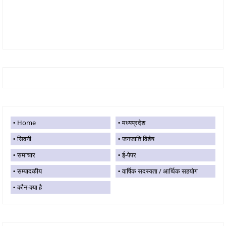
Home
मध्यप्रदेश
सिवनी
जनजाति विशेष
समाचार
ई-पेपर
सम्पादकीय
वार्षिक सदस्यता / आर्थिक सहयोग
कौन-क्या है