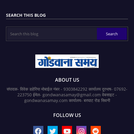
SEARCH THIS BLOG
ABOUT US
संपादक- विवेक डहेरिया मोबाईल नंबर - 9303842292 कार्यालय दूरभाष- 07692-
223750 ईमेल- gondwanasamay@gmail.com वेबसाइट -
gondwanasamay.com कार्यालय- बरघाट रोड सिवनी
FOLLOW US