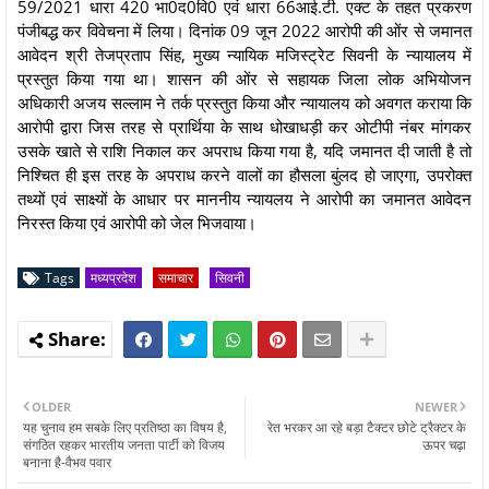
59/2021 धारा 420 भा0द0वि0 एवं धारा 66आई.टी. एक्‍ट के तहत प्रकरण
पंजीबद्ध कर विवेचना में लिया। दिनांक 09 जून 2022 आरोपी की ओंर से जमानत
आवेदन श्री तेजप्रताप सिंह, मुख्‍य न्‍यायिक मजिस्‍ट्रेट सिवनी के न्‍यायालय में
प्रस्‍तुत किया गया था। शासन की ओंर से सहायक जिला लोक अभियोजन
अधिकारी अजय सल्‍लाम ने तर्क प्रस्‍तुत किया और न्‍यायालय को अवगत कराया कि
आरोपी द्वारा जिस तरह से प्रार्थिया के साथ धोखाधड़ी कर ओटीपी नंबर मांगकर
उसके खाते से राशि निकाल कर अपराध किया गया है, यदि जमानत दी जाती है तो
निश्चित ही इस तरह के अपराध करने वालों का हौसला बुंलद हो जाएगा, उपरोक्‍त
तथ्‍यों एवं साक्ष्‍यों के आधार पर माननीय न्‍यायलय ने आरोपी का जमानत आवेदन
निरस्‍त किया एवं आरोपी को जेल भिजवाया।
Tags
मध्यप्रदेश
समाचार
सिवनी
OLDER
NEWER
यह चुनाव हम सबके लिए प्रतिष्ठा का विषय है,
रेत भरकर आ रहे बड़ा टैक्टर छोटे ट्रैक्टर के
संगठित रहकर भारतीय जनता पार्टी को विजय
ऊपर चढ़ा
बनाना है-वैभव पवार