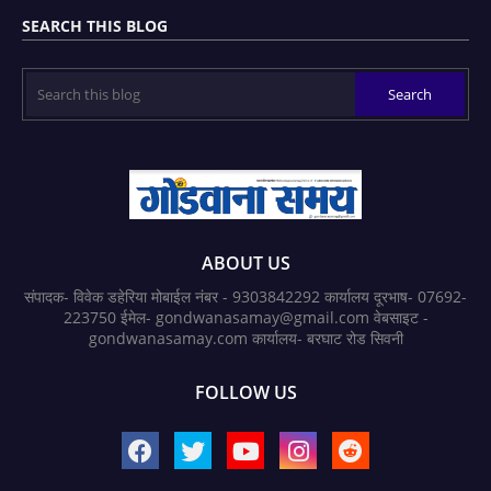
SEARCH THIS BLOG
ABOUT US
संपादक- विवेक डहेरिया मोबाईल नंबर - 9303842292 कार्यालय दूरभाष- 07692-
223750 ईमेल- gondwanasamay@gmail.com वेबसाइट -
gondwanasamay.com कार्यालय- बरघाट रोड सिवनी
FOLLOW US