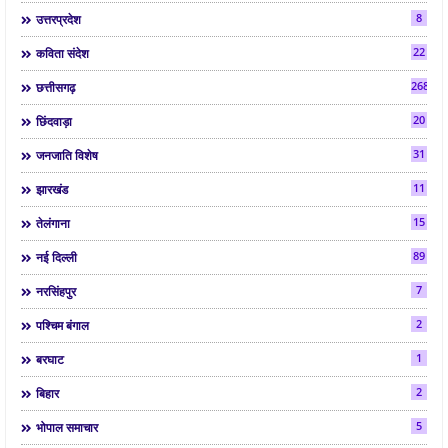
8
उत्तरप्रदेश
22
कविता संदेश
268
छत्तीसगढ़
20
छिंदवाड़ा
31
जनजाति विशेष
11
झारखंड
15
तेलंगाना
89
नई दिल्ली
7
नरसिंहपुर
2
पश्चिम बंगाल
1
बरघाट
2
बिहार
5
भोपाल समाचार