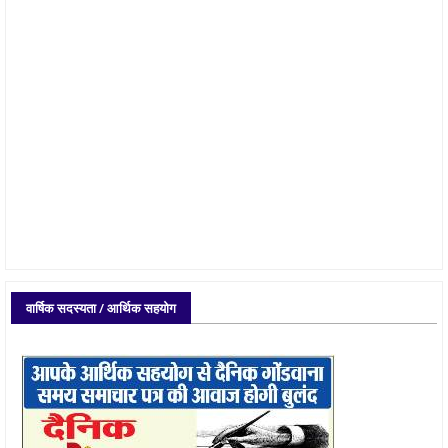
वार्षिक सदस्यता / आर्थिक सहयोग