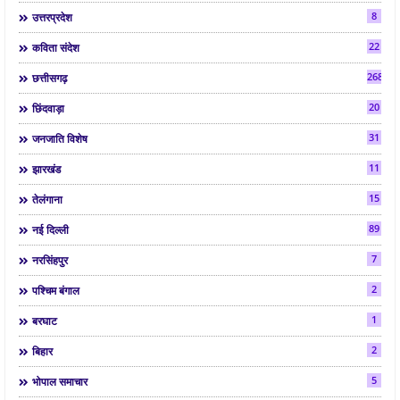
8
उत्तरप्रदेश
22
कविता संदेश
268
छत्तीसगढ़
20
छिंदवाड़ा
31
जनजाति विशेष
11
झारखंड
15
तेलंगाना
89
नई दिल्ली
7
नरसिंहपुर
2
पश्चिम बंगाल
1
बरघाट
2
बिहार
5
भोपाल समाचार