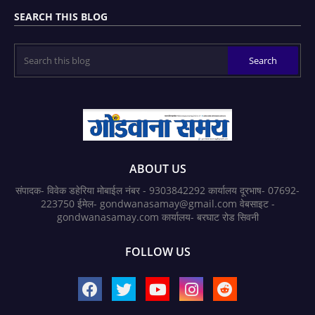
SEARCH THIS BLOG
ABOUT US
संपादक- विवेक डहेरिया मोबाईल नंबर - 9303842292 कार्यालय दूरभाष- 07692-
223750 ईमेल- gondwanasamay@gmail.com वेबसाइट -
gondwanasamay.com कार्यालय- बरघाट रोड सिवनी
FOLLOW US