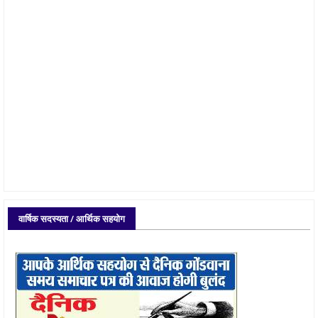
वार्षिक सदस्यता / आर्थिक सहयोग