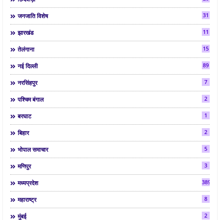
31
जनजाति विशेष
11
झारखंड
15
तेलंगाना
89
नई दिल्ली
7
नरसिंहपुर
2
पश्चिम बंगाल
1
बरघाट
2
बिहार
5
भोपाल समाचार
3
मणिपुर
3892
मध्यप्रदेश
8
महाराष्ट्र
2
मुंबई