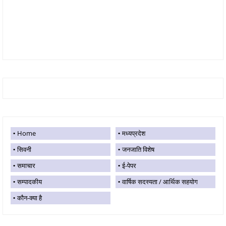
Home
मध्यप्रदेश
सिवनी
जनजाति विशेष
समाचार
ई-पेपर
सम्पादकीय
वार्षिक सदस्यता / आर्थिक सहयोग
कौन-क्या है