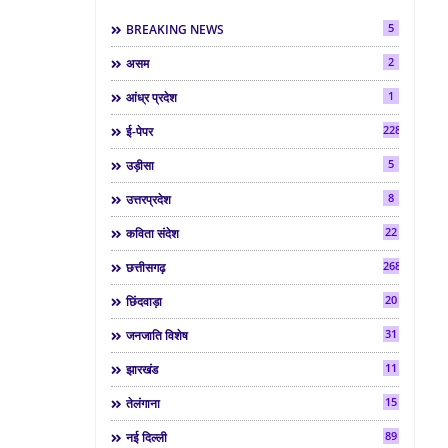
5
BREAKING NEWS
2
असम
1
आंध्र प्रदेश
2286
ई-पेपर
5
उड़ीसा
8
उत्तरप्रदेश
22
कविता संदेश
268
छत्तीसगढ़
20
छिंदवाड़ा
31
जनजाति विशेष
11
झारखंड
15
तेलंगाना
89
नई दिल्ली