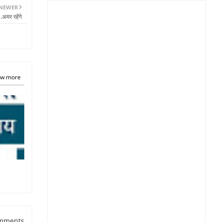
NEWER
अमर रहेंगे
w more
mments