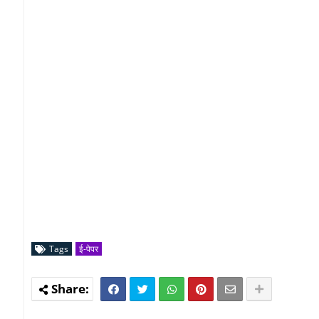
Tags
ई-पेपर