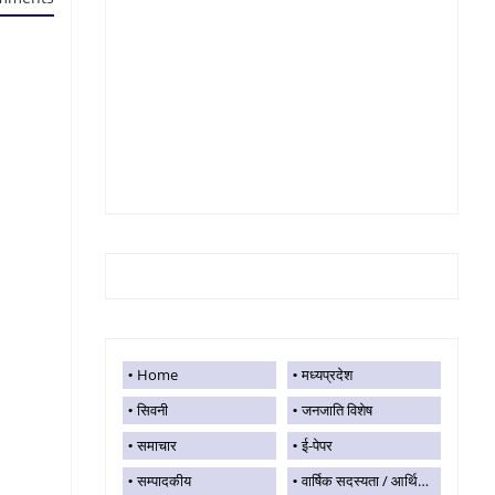
Home
मध्यप्रदेश
सिवनी
जनजाति विशेष
समाचार
ई-पेपर
सम्पादकीय
वार्षिक सदस्यता / आर्थिक सहयोग