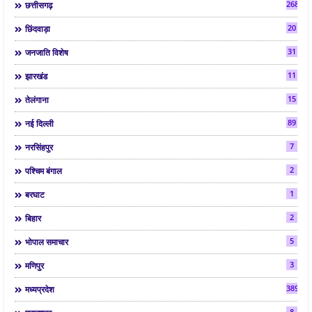
268
छत्तीसगढ़
20
छिंदवाड़ा
31
जनजाति विशेष
11
झारखंड
15
तेलंगाना
89
नई दिल्ली
7
नरसिंहपुर
2
पश्चिम बंगाल
1
बरघाट
2
बिहार
5
भोपाल समाचार
3
मणिपुर
3892
मध्यप्रदेश
8