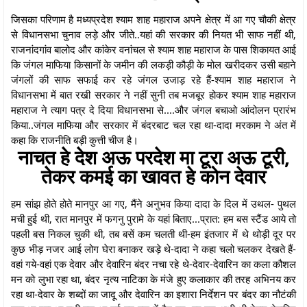
जिसका परिणाम है मध्यप्रदेश श्याम शाह महाराज अपने क्षेत्र में आ गए चौकी क्षेत्र
से विधानसभा चुनाव लड़े और जीते..यहां की सरकार की नियत भी साफ नहीं थी,
राजनांदगांव बालोद और कांकेर वनांचल से श्याम शाह महाराज के पास शिकायत आई
कि जंगल माफिया किसानों के जमीन की लकड़ी कौड़ी के मोल खरीदकर उसी बहाने
जंगलों की साफ सफाई कर रहे जंगल उजाड़ रहे हैं-श्याम शाह महाराज ने
विधानसभा में बात रखी सरकार ने नहीं सुनी तब मजबूर होकर श्याम शाह महाराज
महाराज ने त्याग पत्र दे दिया विधानसभा से....और जंगल बचाओ आंदोलन प्रारंभ
किया..जंगल माफिया और सरकार में बंदरबाट चल रहा था-दादा मरकाम ने अंत में
कहा कि राजनीति बड़ी कुत्ती चीज है।
नाचत हे देश अऊ परदेश मा टूरा अऊ टूरी,
तेकर कमई का खावत हे कोन देवार
हम सांझ होते होते मानपुर आ गए, मैंने अनुभव किया दादा के दिल में उथल- पुथल
मची हुई थी, रात मानपुर में फगनु पुरामे के यहां बिताए...प्रात: हम बस स्टैंड आये तो
पहली बस निकल चुकी थी, तब बसें कम चलती थी-हम इंतजार में थे थोड़ी दूर पर
कुछ भीड़ नजर आई लोग घेरा बनाकर खड़े थे-दादा ने कहा चलो चलकर देखते हैं-
वहां गये-वहां एक देवार और देवारिन बंदर नचा रहे थे-देवार-देवारिन का कला कौशल
मन को लुभा रहा था, बंदर नृत्य नाटिका के मंजे हुए कलाकार की तरह अभिनय कर
रहा था-देवार के शब्दों का जादू और देवारिन का इशारा निर्देशन पर बंदर का नौटंकी