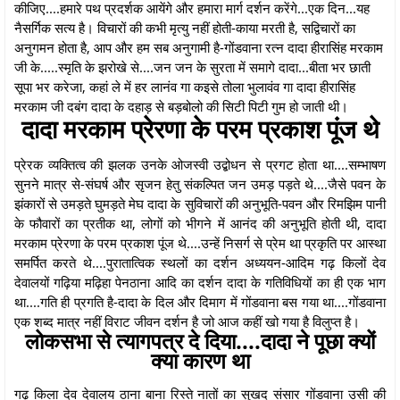
कीजिए....हमारे पथ प्रदर्शक आयेंगे और हमारा मार्ग दर्शन करेंगे...एक दिन...यह
नैसर्गिक सत्य है। विचारों की कभी मृत्यु नहीं होती-काया मरती है, सद्विचारों का
अनुगमन होता है, आप और हम सब अनुगामी है-गोंडवाना रत्न दादा हीरासिंह मरकाम
जी के.....स्मृति के झरोखे से....जन जन के सुरता में समागे दादा...बीता भर छाती
सूपा भर करेजा, कहां ले में हर लानंव गा कइसे तोला भुलावंव गा दादा हीरासिंह
मरकाम जी दबंग दादा के दहाड़ से बड़बोलो की सिटी पिटी गुम हो जाती थी।
दादा मरकाम प्रेरणा के परम प्रकाश पूंज थे
प्रेरक व्यक्तित्व की झलक उनके ओजस्वी उद्बोधन से प्रगट होता था....सम्भाषण
सुनने मात्र से-संघर्ष और सृजन हेतु संकल्पित जन उमड़ पड़ते थे....जैसे पवन के
झंकारों से उमड़ते घुमड़ते मेघ दादा के सुविचारों की अनुभूति-पवन और रिमझिम पानी
के फौवारों का प्रतीक था, लोगों को भीगने में आनंद की अनुभूति होती थी, दादा
मरकाम प्रेरणा के परम प्रकाश पूंज थे....उन्हें निसर्ग से प्रेम था प्रकृति पर आस्था
समर्पित करते थे....पुरातात्विक स्थलों का दर्शन अध्ययन-आदिम गढ़ किलों देव
देवालयों गढ़िया मढ़िहा पेनठाना आदि का दर्शन दादा के गतिविधियों का ही एक भाग
था....गति ही प्रगति है-दादा के दिल और दिमाग में गोंडवाना बस गया था....गोंडवाना
एक शब्द मात्र नहीं विराट जीवन दर्शन है जो आज कहीं खो गया है विलुप्त है।
लोकसभा से त्यागपत्र दे दिया....दादा ने पूछा क्यों
क्या कारण था
गढ़ किला देव देवालय ठाना बाना रिस्ते नातों का सुखद संसार गोंडवाना उसी की