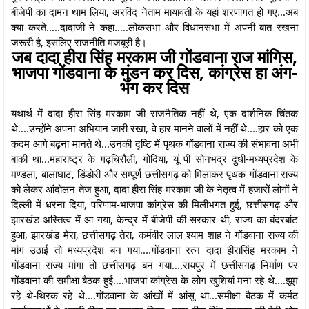
बीजेपी का दामन थाम लिया, अरविंद नेताम मायावती के यहां शरणागत हो गए...अब
क्या करते.....दादाजी ने कहा.....लोकसभा और विधानसभा में अपनी बात रखना
जरूरी है, इसलिए राजनीति मजबूरी है।
जब दादा हीरा सिंह मरकाम जी गोंडवाना राज मांगिस,
भाजपा गोंडवाना के मुंडन कर दिस, कांग्रेस हा अंग-
भंग कर दिस
यथार्थ में दादा हीरा सिंह मरकाम जी राजनैतिक नहीं थे, एक दार्शनिक चिंतक
थे....उन्होंने अपना अभियान जारी रखा, वे हार मानने वालों में नहीं थे....हार को एक
कदम आगे बढ़ना मानते थे...उनकी दृष्टि में पृथक गोंडवाना राज्य की संभावना अभी
बाकी था...महाराष्ट्र के गढ़चिरौली, गोंदिया, यूं पी सोनभद्र दुधी-मध्यप्रदेश के
मण्डला, बालाघाट, डिंडोरी और सम्पूर्ण छत्तीसगढ़ को मिलाकर पृथक गोंडवाना राज्य
को लेकर आंदोलन तेज हुआ, दादा हीरा सिंह मरकाम जी के नेतृत्व में हजारों लोगों ने
दिल्ली में धरना दिया, परिणाम-भाजपा कांग्रेस की मिलीभगत हुई, छत्तीसगढ़ और
झारखंड अस्तित्व में आ गया, केन्द्र में बीजेपी की सरकार थी, राज्य का बंदरबांट
हुआ, झारखंड मेरा, छत्तीसगढ़ तेरा, कर्मवीर लाल श्याम शाह ने गोंडवाना राज्य की
मांग उठाई तो मध्यप्रदेश बन गया....गोंडवाना रत्न दादा हीरासिंह मरकाम ने
गोंडवाना राज्य मांगा तो छत्तीसगढ़ बन गया....रायपुर में छत्तीसगढ़ निर्माण पर
गोंडवाना की समीक्षा बैठक हुई....भाजपा कांग्रेस के लोग खुशियां मना रहे थे....झूम
रहे थे-थिरक रहे थे....गोंडवाना के आंखों में आंसू था...समीक्षा बैठक में कर्मठ