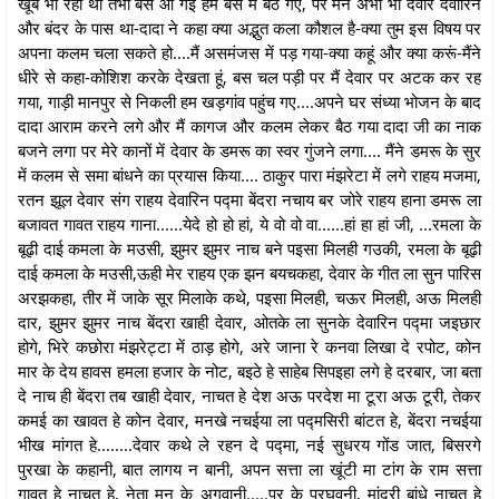
खूब भा रहा था तभी बस आ गई हम बस में बैठ गए, पर मन अभी भी देवार देवारिन
और बंदर के पास था-दादा ने कहा क्या अद्भुत कला कौशल है-क्या तुम इस विषय पर
अपना कलम चला सकते हो....मैं असमंजस में पड़ गया-क्या कहूं और क्या करूं-मैंने
धीरे से कहा-कोशिश करके देखता हूं, बस चल पड़ी पर मैं देवार पर अटक कर रह
गया, गाड़ी मानपुर से निकली हम खड़गांव पहुंच गए....अपने घर संध्या भोजन के बाद
दादा आराम करने लगे और मैं कागज और कलम लेकर बैठ गया दादा जी का नाक
बजने लगा पर मेरे कानों में देवार के डमरू का स्वर गुंजने लगा.... मैंने डमरू के सुर
में कलम से समा बांधने का प्रयास किया.... ठाकुर पारा मंझरेटा में लगे राहय मजमा,
रतन झूल देवार संग राहय देवारिन पद्मा बेंदरा नचाय बर जोरे राहय हाना डमरू ला
बजावत गावत राहय गाना......येदे हो हो हां, ये वो वो वा......हां हा हां जी, ...रमला के
बूढ़ी दाई कमला के मउसी, झुमर झुमर नाच बने पइसा मिलही गउकी, रमला के बूढ़ी
दाई कमला के मउसी,ऊही मेर राहय एक झन बयचकहा, देवार के गीत ला सुन पारिस
अरझकहा, तीर में जाके सूर मिलाके कथे, पइसा मिलही, चऊर मिलही, अऊ मिलही
दार, झुमर झुमर नाच बेंदरा खाही देवार, ओतके ला सुनके देवारिन पद्मा जइछार
होगे, भिरे कछोरा मंझरेट्टा में ठाड़ होगे, अरे जाना रे कनवा लिखा दे रपोट, कोन
मार के देय हावस हमला हजार के नोट, बइठे हे साहेब सिपइहा लगे हे दरबार, जा बता
दे नाच ही बेंदरा तब खाही देवार, नाचत हे देश अऊ परदेश मा टूरा अऊ टूरी, तेकर
कमई का खावत हे कोन देवार, मनखे नचईया ला पद्मसिरी बांटत हे, बेंदरा नचईया
भीख मांगत हे........देवार कथे ले रहन दे पद्मा, नई सुधरय गोंड जात, बिसरगे
पुरखा के कहानी, बात लागय न बानी, अपन सत्ता ला खूंटी मा टांग के राम सत्ता
गावत हे नाचत हे, नेता मन के अगवानी.....पर के परघवनी, मांदरी बांधे नाचत हे