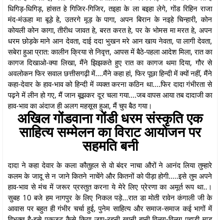
धिगिड़-धिगिड़, हांसत हे गिजिर-गिजिर, तइहा के ला बइहा लेगे, गोंड रिहिन राजा
मंद-मंऊहा मा बूड़े हे, उतरगे मूड़ के पागा, अपन बिरान के नइहे चिन्हारी, कोन
कोयली कोन कागा, तीरीथ जावत हे, बरत करत हे, पर के भोमस मा मरत हे, अपन
धरम छोड़के माने आन देवता, दाई ददा भुखन मरे आन खाय नेवता, पा लागी देवता,
सबेरा हुआ प्रात: कालीन क्रिया से निवृत्त, आपस में बैठे-पहला आदेश मिला, रात का
कागज दिखाओ-क्या लिखा, मैंने झिझकते हुए रात का कागज थमा दिया, गौर से
अवलोकन फिर सवाल छत्तीसगढ़ी में....मैंने कहा हां, फिर पूछा हिन्दी में क्यों नहीं, मैंने
कहा-देवार के हाव-भाव को हिन्दी में व्यक्त करना कठिन था....फिर दादा गंभीरता से
पढ़ने में लीन हो गए, मैं जान बूझकर दूर चला गया....जब वापस आया तब दादाजी का
हाव-भाव का अंदाज ही अलग महसूस हुआ, मैं चुप बैठ गया।
अखिल गोंडवाना गोंडी धरम संस्कृति एक
साहित्य सम्मेलन का विराट आयोजन पर
सहमति बनी
दादा ने कहा देवार के कला कौतुहल से वो बंदर नाचा औरों ने आनंद लिया तुम्हारे
कलम के जादू से न जाने कितने नाचेंगे और कितनों को पीड़ा होगी.....इसे तुम अपने
हाव-भाव से मंच में जरूर प्रस्तुत करना ये मेरे लिए प्रेरणा का अमूर्त रूप था..।
सुबह 10 बजे हम नागपुर के लिए निकल पड़े...रात डा मोती रावेन कंगाली जी के
आवास पर बहुत ही गंभीर चर्चा हुई, पुनेम साहित्य और समाज-समाज कई भागों में
विभक्त है-इसे एकजूट कैसे किया जाए-रहनी खानी बानी विलग-विलग पहाड़ी माड़