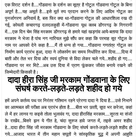
एक विराट दर्शन है....गोंडवाना के दर्शन का सूत्र है गोटूल गोंडवाना गोटूल के बिना
अपूर्ण है....यह अमूर्त है....इसे मूर्त रुप प्रदान करने के लिए आदिम गोटूल का
पुनर्जागरण अनिवार्य है, बस फिर क्या था-गोंडवाना गोटूल की आधारशिला रख दी
गई, कोयली कचारगढ़ दलदलकुही में-गोंडवाना यूथ क्लब डोंगरगढ़ के निगरानी
में....एक दिन चेम सिंह मरकाम डोंगरगढ़ से हमारे यहां खड़गांव आये-बताया कि दादा
मरकाम ने भेजा है पांच नग नारियल मुझे सौंप कर कहा कि परमाह सूर गोटूल के
नाम पर आपको देने कहा है.....मैं तो धन्य हो गया....गोंडवाना गणतंत्र गोटूल का
निर्माण कार्य प्रारंभ हुआ, दादा ने लोकार्पण का समय निर्धारित कर दिया.....दिया में
बाती और तेल भर दिया और स्वयं दुनिया से विदा लेकर चले गये...शहीद हो गए....
गोंडवाना पर मर मिटे...अब उस दिया में प्राण फूंककर जीवंत बनाये रखने की
जिम्मेदारी किसकी है।
दादा हीरा सिंह जी मरकाम गोंडवाना के लिए
संघर्ष करते-लड़ते-लड़ते शहीद हो गये
हमें अपने कर्तव्य पथ पर निरंतर गतिमान रहने प्रेरणा दादा ने दिया है....उसे निभाने
का आत्मबल की परीक्षा अब प्रारंभ होता है.....बीता भर छाती, सूपा भर करेजा, कहां
ले में हर लानव गा कइसे तोला भुलावंव गा, दादा हीरासिंह मरकाम....सुरता मा संजो
के राखेंव...बिसरे झन ये गीत हे, चंदा सुरुज हावे जगत में, तइसे अमर शहीद
हे...दादा हीरा सिंह जी मरकाम गोंडवाना के लिए संघर्ष करते-लड़ते-लड़ते शहीद हो
गये...आजाद भारत में तीन महान सपूतों ने सांस्कृतिक युद्ध में अपनी आहुति