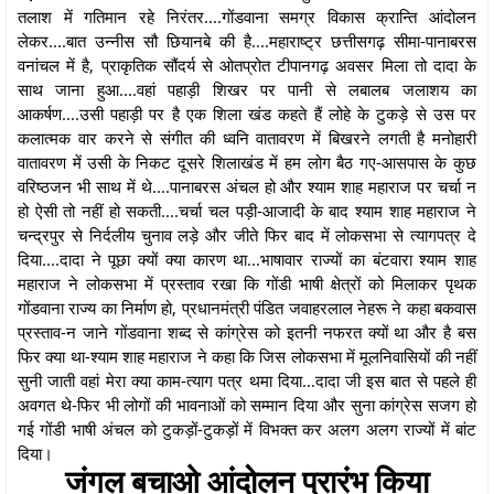
तलाश में गतिमान रहे निरंतर....गोंडवाना समग्र विकास क्रान्ति आंदोलन
लेकर....बात उन्नीस सौ छियानबे की है....महाराष्ट्र छत्तीसगढ़ सीमा-पानाबरस
वनांचल में है, प्राकृतिक सौंदर्य से ओतप्रोत टीपानगढ़ अवसर मिला तो दादा के
साथ जाना हुआ....वहां पहाड़ी शिखर पर पानी से लबालब जलाशय का
आकर्षण....उसी पहाड़ी पर है एक शिला खंड कहते हैं लोहे के टुकड़े से उस पर
कलात्मक वार करने से संगीत की ध्वनि वातावरण में बिखरने लगती है मनोहारी
वातावरण में उसी के निकट दूसरे शिलाखंड में हम लोग बैठ गए-आसपास के कुछ
वरिष्ठजन भी साथ में थे....पानाबरस अंचल हो और श्याम शाह महाराज पर चर्चा न
हो ऐसी तो नहीं हो सकती....चर्चा चल पड़ी-आजादी के बाद श्याम शाह महाराज ने
चन्द्रपुर से निर्दलीय चुनाव लड़े और जीते फिर बाद में लोकसभा से त्यागपत्र दे
दिया....दादा ने पूछा क्यों क्या कारण था...भाषावार राज्यों का बंटवारा श्याम शाह
महाराज ने लोकसभा में प्रस्ताव रखा कि गोंडी भाषी क्षेत्रों को मिलाकर पृथक
गोंडवाना राज्य का निर्माण हो, प्रधानमंत्री पंडित जवाहरलाल नेहरू ने कहा बकवास
प्रस्ताव-न जाने गोंडवाना शब्द से कांग्रेस को इतनी नफरत क्यों था और है बस
फिर क्या था-श्याम शाह महाराज ने कहा कि जिस लोकसभा में मूलनिवासियों की नहीं
सुनी जाती वहां मेरा क्या काम-त्याग पत्र थमा दिया...दादा जी इस बात से पहले ही
अवगत थे-फिर भी लोगों की भावनाओं को सम्मान दिया और सुना कांग्रेस सजग हो
गई गोंडी भाषी अंचल को टुकड़ों-टुकड़ों में विभक्त कर अलग अलग राज्यों में बांट
दिया।
जंगल बचाओ आंदोलन प्रारंभ किया