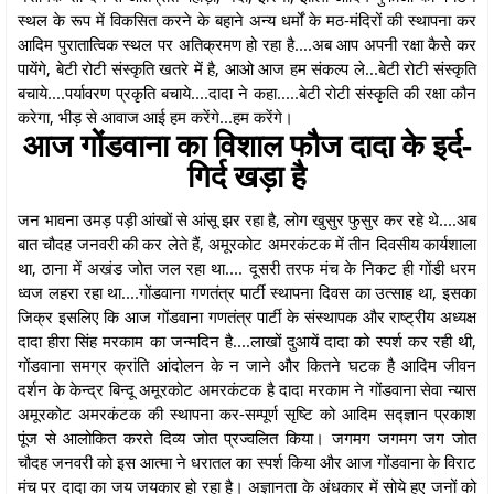
स्थल के रूप में विकसित करने के बहाने अन्य धर्मों के मठ-मंदिरों की स्थापना कर
आदिम पुरातात्विक स्थल पर अतिक्रमण हो रहा है....अब आप अपनी रक्षा कैसे कर
पायेंगे, बेटी रोटी संस्कृति खतरे में है, आओ आज हम संकल्प ले...बेटी रोटी संस्कृति
बचाये....पर्यावरण प्रकृति बचाये....दादा ने कहा.....बेटी रोटी संस्कृति की रक्षा कौन
करेगा, भीड़ से आवाज आई हम करेंगे...हम करेंगे।
आज गोंडवाना का विशाल फौज दादा के इर्द-
गिर्द खड़ा है
जन भावना उमड़ पड़ी आंखों से आंसू झर रहा है, लोग खुसुर फुसुर कर रहे थे....अब
बात चौदह जनवरी की कर लेते हैं, अमूरकोट अमरकंटक में तीन दिवसीय कार्यशाला
था, ठाना में अखंड जोत जल रहा था.... दूसरी तरफ मंच के निकट ही गोंडी धरम
ध्वज लहरा रहा था....गोंडवाना गणतंत्र पार्टी स्थापना दिवस का उत्साह था, इसका
जिक्र इसलिए कि आज गोंडवाना गणतंत्र पार्टी के संस्थापक और राष्ट्रीय अध्यक्ष
दादा हीरा सिंह मरकाम का जन्मदिन है....लाखों दुआयें दादा को स्पर्श कर रही थी,
गोंडवाना समग्र क्रांति आंदोलन के न जाने और कितने घटक है आदिम जीवन
दर्शन के केन्द्र बिन्दू अमूरकोट अमरकंटक है दादा मरकाम ने गोंडवाना सेवा न्यास
अमूरकोट अमरकंटक की स्थापना कर-सम्पूर्ण सृष्टि को आदिम सद्ज्ञान प्रकाश
पूंज से आलोकित करते दिव्य जोत प्रज्वलित किया। जगमग जगमग जग जोत
चौदह जनवरी को इस आत्मा ने धरातल का स्पर्श किया और आज गोंडवाना के विराट
मंच पर दादा का जय जयकार हो रहा है। अज्ञानता के अंधकार में सोये हुए जनों को