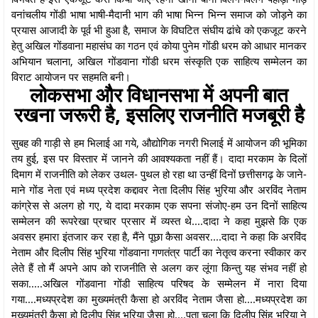
वनांचलीय गोंडी भाषा भाषी-मैदानी भाग की भाषा भिन्न भिन्न समाज को जोड़ने का
प्रयास आजादी के पूर्व भी हुआ है, समाज के विघटित संघीय ढांचे को एकजूट करने
हेतु अखिल गोंडवाना महासंघ का गठन एवं कोया पुनेम गोंडी धरम को आधार मानकर
अभियान चलाना, अखिल गोंडवाना गोंडी धरम संस्कृति एक साहित्य सम्मेलन का
विराट आयोजन पर सहमति बनी।
लोकसभा और विधानसभा में अपनी बात
रखना जरूरी है, इसलिए राजनीति मजबूरी है
सुबह की गाड़ी से हम भिलाई आ गये, औद्योगिक नगरी भिलाई में आयोजन की भूमिका
तय हुई, इस पर विस्तार में जानने की आवश्यकता नहीं हैं। दादा मरकाम के दिलों
दिमाग में राजनीति को लेकर उथल- पुथल हो रहा था उन्हीं दिनों छत्तीसगढ़ के जाने-
माने गोंड नेता एवं मध्य प्रदेश कद्दावर नेता दिलीप सिंह भुरिया और अरविंद नेताम
कांग्रेस से अलग हो गए, ये दादा मरकाम एक सपना संजोए-हम उन दिनों साहित्य
सम्मेलन की रूपरेखा प्रचार प्रसार में व्यस्त थे....दादा ने कहा मुझसे कि एक
अवसर हमारा इंतजार कर रहा है, मैंने पूछा कैसा अवसर....दादा ने कहा कि अरविंद
नेताम और दिलीप सिंह भुरिया गोंडवाना गणतंत्र पार्टी का नेतृत्व करना स्वीकार कर
लेते हैं तो मैं अपने आप को राजनीति से अलग कर लूंगा किन्तु यह संभव नहीं हो
सका.....अखिल गोंडवाना गोंडी साहित्य परिषद के सम्मेलन में नारा दिया
गया....मध्यप्रदेश का मुख्यमंत्री कैसा हो अरविंद नेताम जैसा हो....मध्यप्रदेश का
मुख्यमंत्री कैसा हो दिलीप सिंह भुरिया जैसा हो....पता चला कि दिलीप सिंह भुरिया ने