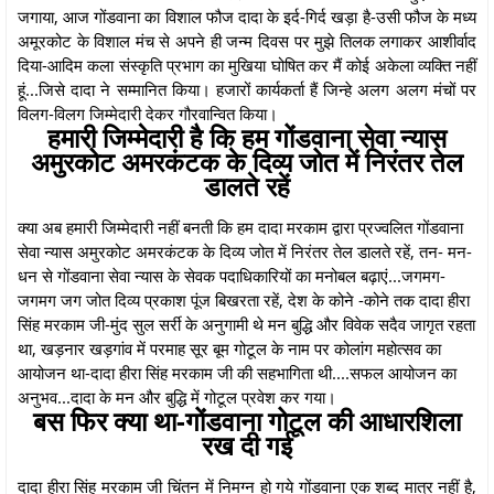
जगाया, आज गोंडवाना का विशाल फौज दादा के इर्द-गिर्द खड़ा है-उसी फौज के मध्य
अमूरकोट के विशाल मंच से अपने ही जन्म दिवस पर मुझे तिलक लगाकर आशीर्वाद
दिया-आदिम कला संस्कृति प्रभाग का मुखिया घोषित कर मैं कोई अकेला व्यक्ति नहीं
हूं...जिसे दादा ने सम्मानित किया। हजारों कार्यकर्ता हैं जिन्हे अलग अलग मंचों पर
विलग-विलग जिम्मेदारी देकर गौरवान्वित किया।
हमारी जिम्मेदारी है कि हम गोंडवाना सेवा न्यास
अमुरकोट अमरकंटक के दिव्य जोत में निरंतर तेल
डालते रहें
क्या अब हमारी जिम्मेदारी नहीं बनती कि हम दादा मरकाम द्वारा प्रज्वलित गोंडवाना
सेवा न्यास अमुरकोट अमरकंटक के दिव्य जोत में निरंतर तेल डालते रहें, तन- मन-
धन से गोंडवाना सेवा न्यास के सेवक पदाधिकारियों का मनोबल बढ़ाएं...जगमग-
जगमग जग जोत दिव्य प्रकाश पूंज बिखरता रहें, देश के कोने -कोने तक दादा हीरा
सिंह मरकाम जी-मुंद सुल सर्री के अनुगामी थे मन बुद्धि और विवेक सदैव जागृत रहता
था, खड़नार खड़गांव में परमाह सूर बूम गोटूल के नाम पर कोलांग महोत्सव का
आयोजन था-दादा हीरा सिंह मरकाम जी की सहभागिता थी....सफल आयोजन का
अनुभव...दादा के मन और बुद्धि में गोटूल प्रवेश कर गया।
बस फिर क्या था-गोंडवाना गोटूल की आधारशिला
रख दी गई
दादा हीरा सिंह मरकाम जी चिंतन में निमग्न हो गये गोंडवाना एक शब्द मात्र नहीं है,