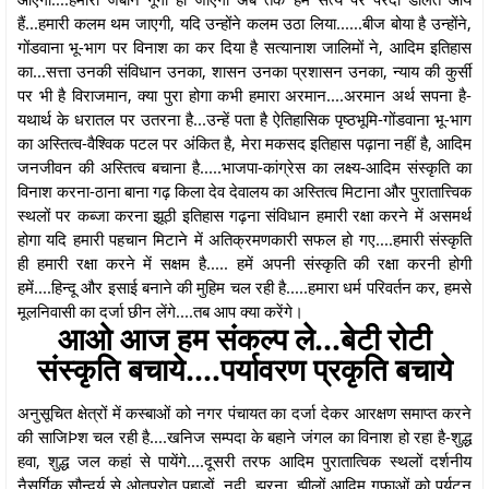
हैं...हमारी कलम थम जाएगी, यदि उन्होंने कलम उठा लिया......बीज बोया है उन्होंने,
गोंडवाना भू-भाग पर विनाश का कर दिया है सत्यानाश जालिमों ने, आदिम इतिहास
का...सत्ता उनकी संविधान उनका, शासन उनका प्रशासन उनका, न्याय की कुर्सी
पर भी है विराजमान, क्या पुरा होगा कभी हमारा अरमान....अरमान अर्थ सपना है-
यथार्थ के धरातल पर उतरना है...उन्हें पता है ऐतिहासिक पृष्ठभूमि-गोंडवाना भू-भाग
का अस्तित्व-वैश्विक पटल पर अंकित है, मेरा मकसद इतिहास पढ़ाना नहीं है, आदिम
जनजीवन की अस्तित्व बचाना है.....भाजपा-कांग्रेस का लक्ष्य-आदिम संस्कृति का
विनाश करना-ठाना बाना गढ़ किला देव देवालय का अस्तित्व मिटाना और पुरातात्त्विक
स्थलों पर कब्जा करना झूठी इतिहास गढ़ना संविधान हमारी रक्षा करने में असमर्थ
होगा यदि हमारी पहचान मिटाने में अतिक्रमणकारी सफल हो गए....हमारी संस्कृति
ही हमारी रक्षा करने में सक्षम है..... हमें अपनी संस्कृति की रक्षा करनी होगी
हमें....हिन्दू और इसाई बनाने की मुहिम चल रही है.....हमारा धर्म परिवर्तन कर, हमसे
मूलनिवासी का दर्जा छीन लेंगे....तब आप क्या करेंगे।
आओ आज हम संकल्प ले...बेटी रोटी
संस्कृति बचाये....पर्यावरण प्रकृति बचाये
अनुसूचित क्षेत्रों में कस्बाओं को नगर पंचायत का दर्जा देकर आरक्षण समाप्त करने
की साजिÞश चल रही है....खनिज सम्पदा के बहाने जंगल का विनाश हो रहा है-शुद्ध
हवा, शुद्ध जल कहां से पायेंगे....दूसरी तरफ आदिम पुरातात्विक स्थलों दर्शनीय
नैसर्गिक सौन्दर्य से ओतप्रोत पहाड़ों, नदी, झरना, झीलों आदिम गुफाओं को पर्यटन