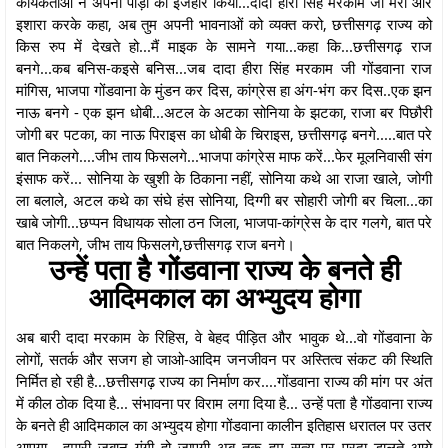
कार्यकतार्ओं ने अपनी पीड़ा का इजहार किया...दादा हीरा सिंह मरकाम जी मेरी ओर
इशारा करके कहा, अब तुम अपनी भावनाओं को व्यक्त करो, छत्तीसगढ़ राज्य को
किस रुप में देखते हो...मैं माइक के सामने गया...कहा कि...छत्तीसगढ़ राज
बनगे...कब बनिस-कइसे बनिस...जब दादा हीरा सिंह मरकाम जी गोंडवाना राज
मांगिस, भाजपा गोंडवाना के मुंडन कर दिस, कांग्रेस हा अंग-भंग कर दिस..एक झन
नाऊ बनगे - एक झन धोबी...अटल के अटका सोनिया के झटका, राजा बर पिछौरी
जोगी बर पटका, का नाऊ पिराइस का धोबी के चिराइस, छत्तीसगढ़ बनगे.....बात परे
बात निकलगे....जीभ ताय फिसलगे...भाजपा कांग्रेस माफ करें...फेर मूलनिवासी संग
इंसाफ करें... सोनिया के खुशी के ठिकाना नहीं, सोनिया कथे आ राजा खाले, जोगी
ला बलाले, अटल कथे का संघे हंस सोनिया, दिग्गी बर सोहारी जोगी बर चिला...का
खाबे जोगी...छप्पन विधायक सोला ठन जिला, भाजपा-कांग्रेस के दार गलगे, बात परे
बात निकलगे, जीभ ताय फिसलगे,छत्तीसगढ़ राज बनगे।
उन्हें पता है गोंडवाना राज्य के बनते ही
आदिमकाल का अभ्युदय होगा
अब बारी दादा मरकाम के रिहिस, वे बेहद पीड़ित और भावुक थे...वो गोंडवाना के
लोगों, सतर्क और सजग हो जाओ-आदिम जनजीवन पर अस्तित्व संकट की स्थिति
निर्मित हो रही है...छत्तीसगढ़ राज्य का निर्माण कर....गोंडवाना राज्य की मांग पर अंत
में कील ठोक दिया है... संभावना पर विराम लगा दिया है... उन्हें पता है गोंडवाना राज्य
के बनते ही आदिमकाल का अभ्युदय होगा गोंडवाना कालीन इतिहास धरातल पर उतर
आएगा....हमारी जबान गूंगी हो जाएगी अब तक हम सत्य पर परदा डालते आये