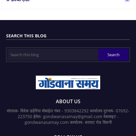
SEARCH THIS BLOG
ABOUT US
संपादक- विवेक डहेरिया मोबाईल नंबर - 9303842292 कार्यालय दूरभाष- 07692-
223750 ईमेल- gondwanasamay@gmail.com वेबसाइट -
gondwanasamay.com कार्यालय- बरघाट रोड सिवनी