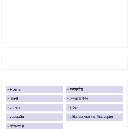
Home
मध्यप्रदेश
सिवनी
जनजाति विशेष
समाचार
ई-पेपर
सम्पादकीय
वार्षिक सदस्यता / आर्थिक सहयोग
कौन-क्या है