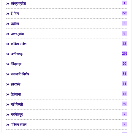
1
आंध्र प्रदेश
2286
ई-पेपर
5
उड़ीसा
8
उत्तरप्रदेश
22
कविता संदेश
268
छत्तीसगढ़
20
छिंदवाड़ा
31
जनजाति विशेष
11
झारखंड
15
तेलंगाना
89
नई दिल्ली
7
नरसिंहपुर
2
पश्चिम बंगाल