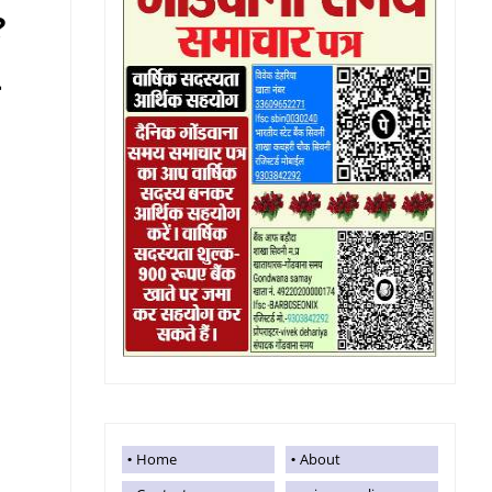
?
ग
Home
About