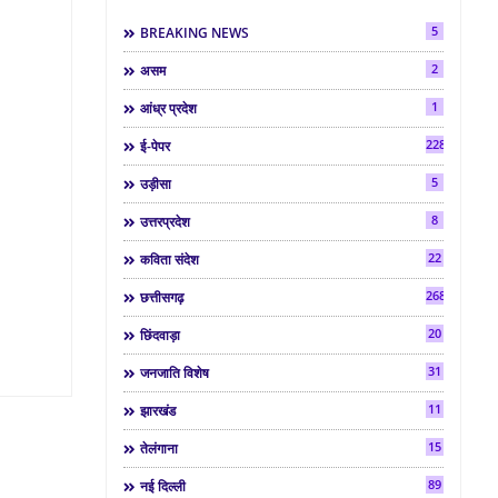
5
BREAKING NEWS
2
असम
1
आंध्र प्रदेश
2286
ई-पेपर
5
उड़ीसा
8
उत्तरप्रदेश
22
कविता संदेश
268
छत्तीसगढ़
20
छिंदवाड़ा
31
जनजाति विशेष
11
झारखंड
15
तेलंगाना
89
नई दिल्ली