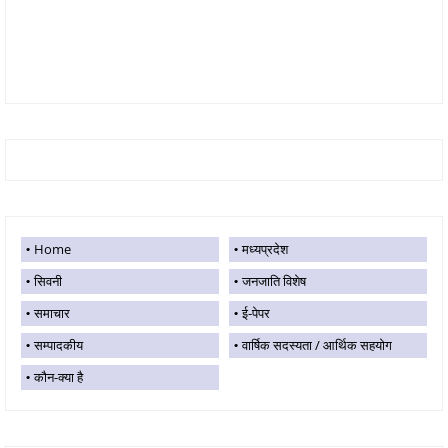
Home
मध्यप्रदेश
सिवनी
जनजाति विशेष
समाचार
ई-पेपर
सम्पादकीय
वार्षिक सदस्यता / आर्थिक सहयोग
कौन-क्या है