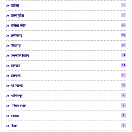
5
उड़ीसा
8
उत्तरप्रदेश
22
कविता संदेश
268
छत्तीसगढ़
20
छिंदवाड़ा
31
जनजाति विशेष
11
झारखंड
15
तेलंगाना
89
नई दिल्ली
7
नरसिंहपुर
2
पश्चिम बंगाल
1
बरघाट
2
बिहार