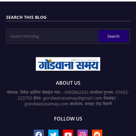
SEARCH THIS BLOG
ABOUT US
संपादक- विवेक डहेरिया मोबाईल नंबर - 9303842292 कार्यालय दूरभाष- 07692-
223750 ईमेल- gondwanasamay@gmail.com वेबसाइट -
gondwanasamay.com कार्यालय- बरघाट रोड सिवनी
FOLLOW US