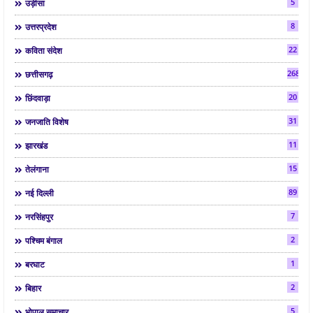
5
उड़ीसा
8
उत्तरप्रदेश
22
कविता संदेश
268
छत्तीसगढ़
20
छिंदवाड़ा
31
जनजाति विशेष
11
झारखंड
15
तेलंगाना
89
नई दिल्ली
7
नरसिंहपुर
2
पश्चिम बंगाल
1
बरघाट
2
बिहार
5
भोपाल समाचार