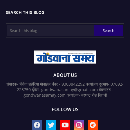
SEARCH THIS BLOG
ABOUT US
संपादक- विवेक डहेरिया मोबाईल नंबर - 9303842292 कार्यालय दूरभाष- 07692-
223750 ईमेल- gondwanasamay@gmail.com वेबसाइट -
gondwanasamay.com कार्यालय- बरघाट रोड सिवनी
FOLLOW US