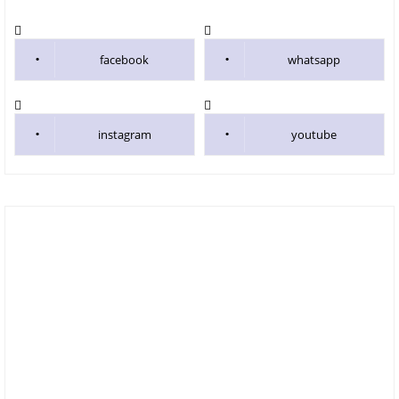
facebook
whatsapp
instagram
youtube