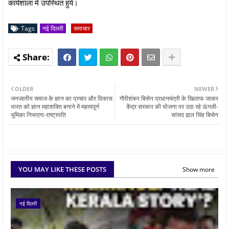
कार्यशाला में उपस्थित हुये।
Tags
नई दिल्ली
समाचार
OLDER
NEWER
जनजातीय समाज के ज्ञान का प्रचार और विकास
गौरीशंकर बिसेन प्रधानमंत्री के खिलाफ जाकर
भारत को ज्ञान महाशक्ति बनाने में महत्वपूर्ण
केंद्र सरकार की योजना पर उठा रहे ऊंगली-
भूमिका निभाएगा-राष्ट्रपति
सांसद ढाल सिंह बिसेन
YOU MAY LIKE THESE POSTS
Show more
नई दिल्ली