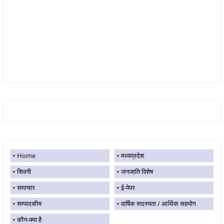
Home
मध्यप्रदेश
सिवनी
जनजाति विशेष
समाचार
ई-पेपर
सम्पादकीय
वार्षिक सदस्यता / आर्थिक सहयोग
कौन-क्या है