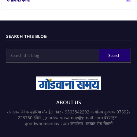
हिमाचल प्रदेश
SEARCH THIS BLOG
ABOUT US
संपादक- विवेक डहेरिया मोबाईल नंबर - 9303842292 कार्यालय दूरभाष- 07692-
223750 ईमेल- gondwanasamay@gmail.com वेबसाइट -
gondwanasamay.com कार्यालय- बरघाट रोड सिवनी