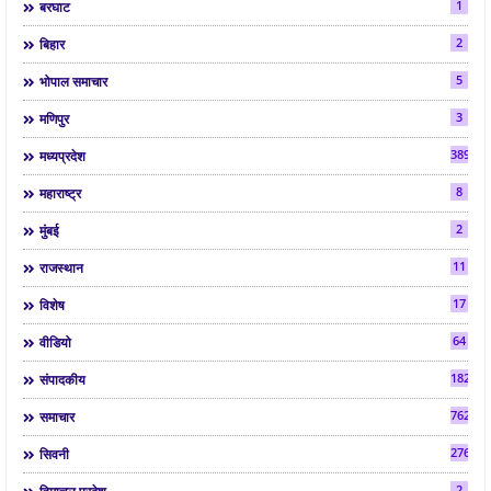
1
बरघाट
2
बिहार
5
भोपाल समाचार
3
मणिपुर
3892
मध्यप्रदेश
8
महाराष्ट्र
2
मुंबई
11
राजस्थान
17
विशेष
64
वीडियो
182
संपादकीय
7624
समाचार
2763
सिवनी
2