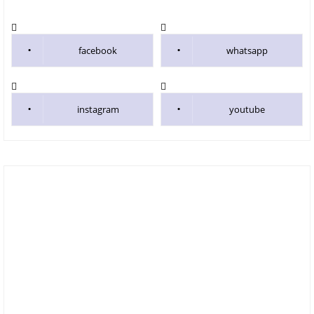
facebook
whatsapp
instagram
youtube