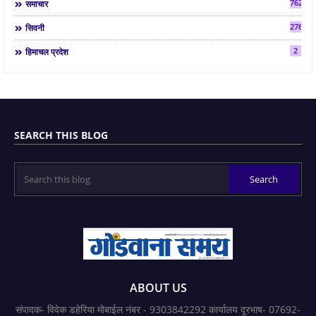
7624
समाचार
2763
सिवनी
2
हिमाचल प्रदेश
SEARCH THIS BLOG
ABOUT US
संपादक- विवेक डहेरिया मोबाईल नंबर - 9303842292 कार्यालय दूरभाष- 07692-