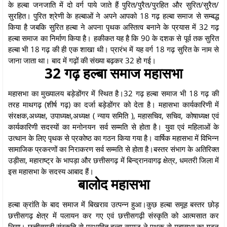
के हल्बा जनजाति में दो वर्ग पाये जाते हैं पुरित/पुरैत/पुरहित और सुरित/सुरैत/
सुरहित। पुरित श्रेणी के हल्बाओं ने अपने आपको 18 गढ़ हल्बा समाज से सम्बद्ध
किया है जबकि सुरित हल्बा ने अपना पृथक अस्तित्व बनाने के प्रयास में 32 गढ़
हल्बा समाज का निर्माण किया है। हकीकत यह है कि 90 के दशक से पूर्व तक सुरित
हल्बा भी 18 गढ़ की ही एक शाखा थी। प्रारंभ में यह वर्ग 18 गढ़ सुरित के नाम से
जाना जाता था। बाद में गढ़ों की संख्या बढ़कर 32 हो गई।
32 गढ़ हल्बा समाज महासभा
महासभा का मुख्यालय बड़ेडोंगर में स्थित है।32 गढ़ हल्बा समाज भी 18 गढ़ की
तरह माथगढ़ (शीर्ष गढ़) का दर्जा बड़ेडोंगर को देता है। महासभा कार्यकारिणी में
संरक्षक,अध्यक्ष, उपाध्यक्ष,अध्यक्ष ( न्याय समिति ), महासचिव, सचिव, कोषाध्यक्ष एवं
कार्यकारिणी सदस्यों का मनोनयन सर्व सम्मति से होता है। युवा एवं महिलाओं के
उत्थान के लिए पृथक से प्रकोष्ठ का गठन किया गया है। वार्षिक महासभा में विभिन्न
सामाजिक प्रकरणों का निराकरण सर्व सम्मति से होता है।बस्तर संभाग के अतिरिक्त
उड़ीसा, महाराष्ट्र के भापड़ा और छत्तीसगढ़ में बिन्द्रानवागढ़ क्षेत्र, धमतरी जिला में
इस महासभा के सदस्य आबाद हैं।
बालोद महासभा
हल्बा क्रांति के बाद समाज में बिखराव उत्पन्न हुआ।कुछ हल्बा समूह बस्तर छोड़
छत्तीसगढ़ क्षेत्र में पलायन कर गए एवं छत्तीसगढ़ी संस्कृति को आत्मसात कर
लिया। छत्तीसगढ़ी संस्कृति से प्रभावित हल्बा समाज ने पृथक से महासभा का गठन