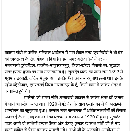
महात्मा गांधी से प्रेरित अहिंसक आंदोलन में भाग लेकर हल्बा क्रांतिवीरों ने भी देश
की स्वतंत्रता के लिए योगदान दिया है। इन अमर बलिदानियों में ग्राम-
भेलवापानी,दुर्गकोंदल, तहसील-भानुप्रतापपुर, जिला-कांकेर निवासी स्व. सुखदेव
पातर (पातर हल्बा) का नाम उल्लेखनीय है। सुखदेव पातर का जन्म सन 1892 में
ग्राम राउरवाही, कांकेर में हुआ था। इनके पिता का नाम रघुनाथ हल्बा था। इनके
पूर्वज बहेटीपदर, डुमरतराई जिला नारायणपुर के हैं, किसी काल में कांकेर क्षेत्र में
प्रवासित हुये थे।
अंग्रेजों की शोषण नीति,अत्याचारी व्यवहार से कांकेर क्षेत्र की जनता
में भारी आक्रोश व्याप्त था। 1920 में पूरे देश के साथ छत्तीसगढ़ में भी असहयोग
आन्दोलन का सूत्रपात हुआ। कण्डेल नहर सत्याग्रह में आंदोलनकारियों की हौसला
अफजाई के लिए महात्मा गांधी का प्रथम छ.ग.आगमन 1920 में हुआ। सुखदेव
पातर अपने दो साथियों इन्दरू केंवट और कंगलू कुम्हार के साथ गांधी जी से भेंट
करने कांकेर से पैदल चलकर धमतरी गये। गांधी जी के असहयोग आन्दोलन से