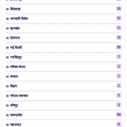
20
छिंदवाड़ा
31
जनजाति विशेष
11
झारखंड
15
तेलंगाना
89
नई दिल्ली
7
नरसिंहपुर
2
पश्चिम बंगाल
1
बरघाट
2
बिहार
5
भोपाल समाचार
3
मणिपुर
3892
मध्यप्रदेश
8
महाराष्ट्र