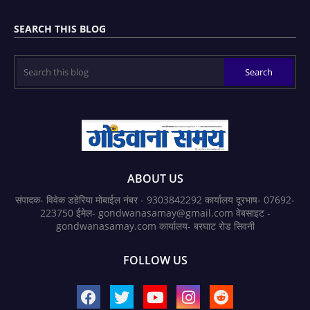
SEARCH THIS BLOG
ABOUT US
संपादक- विवेक डहेरिया मोबाईल नंबर - 9303842292 कार्यालय दूरभाष- 07692-
223750 ईमेल- gondwanasamay@gmail.com वेबसाइट -
gondwanasamay.com कार्यालय- बरघाट रोड सिवनी
FOLLOW US