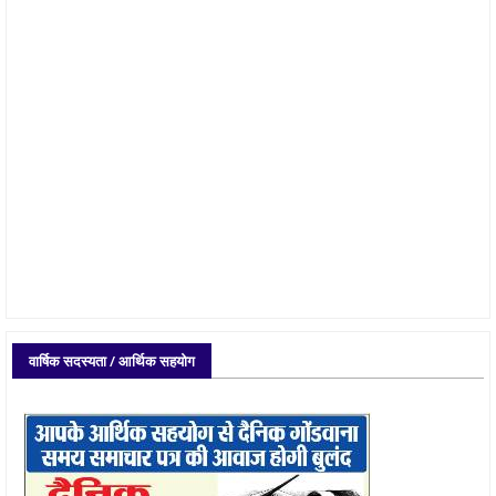
वार्षिक सदस्यता / आर्थिक सहयोग