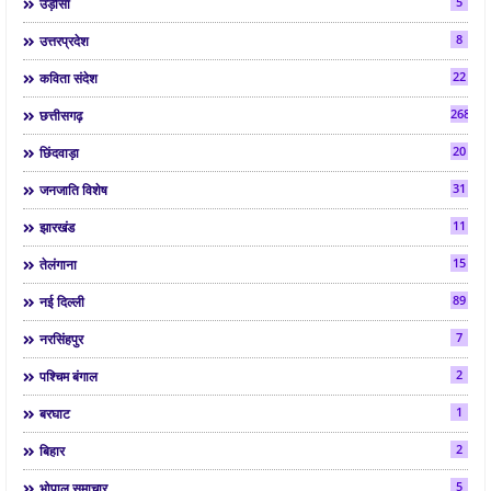
5
उड़ीसा
8
उत्तरप्रदेश
22
कविता संदेश
268
छत्तीसगढ़
20
छिंदवाड़ा
31
जनजाति विशेष
11
झारखंड
15
तेलंगाना
89
नई दिल्ली
7
नरसिंहपुर
2
पश्चिम बंगाल
1
बरघाट
2
बिहार
5
भोपाल समाचार