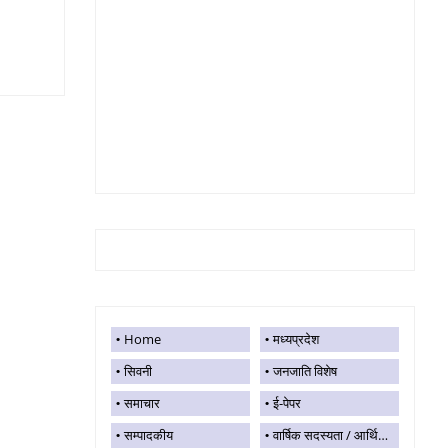
Home
मध्यप्रदेश
सिवनी
जनजाति विशेष
समाचार
ई-पेपर
सम्पादकीय
वार्षिक सदस्यता / आर्थिक सहयोग