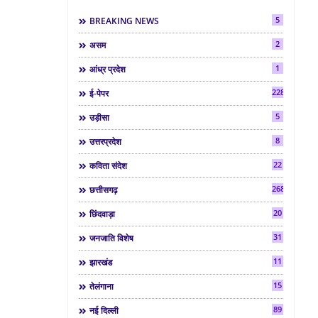
5
BREAKING NEWS
2
असम
1
आंध्र प्रदेश
2286
ई-पेपर
5
उड़ीसा
8
उत्तरप्रदेश
22
कविता संदेश
268
छत्तीसगढ़
20
छिंदवाड़ा
31
जनजाति विशेष
11
झारखंड
15
तेलंगाना
89
नई दिल्ली