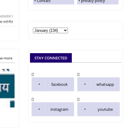
Contact
privacy policy
NEWER
िव मनोनीत
STAY CONNECTED
w more
facebook
whatsapp
instagram
youtube