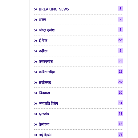
5
BREAKING NEWS
2
असम
1
आंध्र प्रदेश
2286
ई-पेपर
5
उड़ीसा
8
उत्तरप्रदेश
22
कविता संदेश
268
छत्तीसगढ़
20
छिंदवाड़ा
31
जनजाति विशेष
11
झारखंड
15
तेलंगाना
89
नई दिल्ली