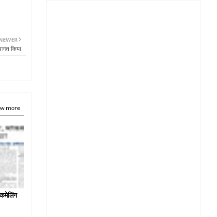
NEWER
्वागत किया
w more
कमेलिंग