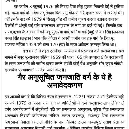
यह जमीन 8 जुलाई 1976 को सिरझ पिता छोटू पुसाम निवासी देई ने छुटिया
बाई, कला बाई दोनो बेबा सद्दृ तेकाम पिता रामू गोंड से 12 हजार रूपए में खरीदी थी।
वहीं इसके बाद वर्ष 1979 में सिरझू गोंड की जमीन क्रय करना बताकर राजस्व
रिकॉर्ड में अंगूरी बाई पति छगनलाल अग्रवाल के नाम पर दर्ज हो गई। जिसके बाद
सरयू पूसाम के वारसानों बड़ी बहू सुंदरिया बाई, फगिया बाई (बहू) जीवन सिंह (लडका)
नवल सिंह (लड़का ) भान सिंह (पोता) ने अपनी जमीन का हक पाने के लिए भू
राजस्व संहिता 1959 की धारा 170 (ख) के तहत आवेदन प्रस्तुत किया था।
इस मामले में तहत एसडीएम न्यायालय में प्रकरण दर्ज कराया था। इस
मामले में मप्र भू-राजस्व संहिता 1959 की धारा 165 की उपधारा 6 के प्रावधानों
के तहत जनजाति की जमीन क्रय करने संबंधी कोई वैध अनुमति और क्रय संबंधी
दस्तावेज प्रभावशाली आदेश जारी किए है।
गैर अनुसूचित जनजाति वर्ग के ये है
अनावेदकगण
हम आपको बता दे कि बिछिया रैयत में खसरा नं. 122/1 रकबा 2.71 हैक्टेयर भूमि
पर वर्ष 1979 से अपना नाम राजस्व अभिलेखों में दर्ज करवाकर लाभ लेने वाले
दबंग अनावेदकणों में अंगूरीबाई पति स्व छगनलाल अग्रवाल, सुरेश पिता छगनलाल
अग्रवाल निवासी कॉम्पलेक्स नैपियर टाउन जबलपुर, राजेन्द्र पिता छगनलाल
अग्रवाल निवासी रामलला मंदिर के पास नैपियर टाउन जबलपुर, संतोष पिता स्व
छगनलाल अग्रवाल निवासी वार्ड क्रमांंक 3 बिछिया तहसील बिछिया जिला मण्डला