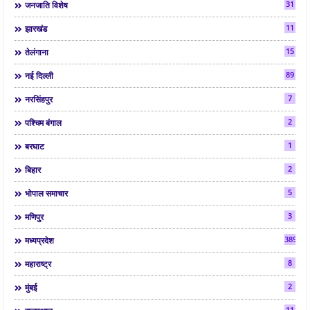
31
जनजाति विशेष
11
झारखंड
15
तेलंगाना
89
नई दिल्ली
7
नरसिंहपुर
2
पश्चिम बंगाल
1
बरघाट
2
बिहार
5
भोपाल समाचार
3
मणिपुर
3892
मध्यप्रदेश
8
महाराष्ट्र
2
मुंबई
11