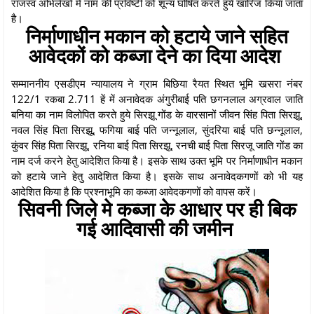
राजस्व अभिलेखों में नाम की प्रविष्टी को शून्य घोषित करते हुये खारिज किया जाता
है।
निर्माणाधीन मकान को हटाये जाने सहित
आवेदकों को कब्जा देने का दिया आदेश
सम्माननीय एसडीएम न्यायालय ने ग्राम बिछिया रैयत स्थित भूमि खसरा नंबर
122/1 रकबा 2.711 हें में अनावेदक अंगुरीबाई पति छगनलाल अग्रवाल जाति
बनिया का नाम विलोपित करते हुये सिरझू गोंड के वारसानों जीवन सिंह पिता सिरझू,
नवल सिंह पिता सिरझू, फगिया बाई पति जन्नूलाल, सुंदरिया बाई पति छन्नूलाल,
कुंवर सिंह पिता सिरझू, रनिया बाई पिता सिरझू, रनची बाई पिता सिरजू जाति गोंड का
नाम दर्ज करने हेतु आदेशित किया है। इसके साथ उक्त भूमि पर निर्माणाधीन मकान
को हटाये जाने हेतु आदेशित किया है। इसके साथ अनावेदकगणों को भी यह
आदेशित किया है कि प्रश्नाभूमि का कब्जा आवेदकगणों को वापस करें।
सिवनी जिले मे कब्जा के आधार पर ही बिक
गई आदिवासी की जमीन