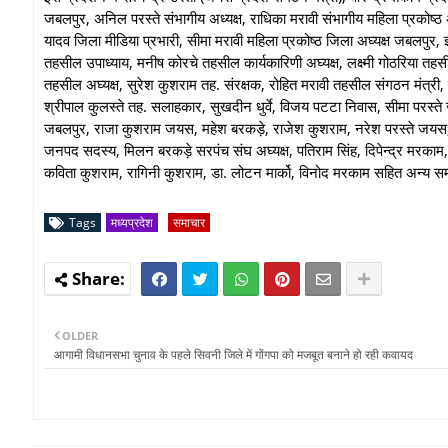
जबलपुर, अनिल परस्ते संभागीय अध्यक्ष, राधिका मरावी संभागीय महिला प्रकोष्ठ
यादव जिला मीडिया प्रभारी, सीमा मरावी महिला प्रकोष्ठ जिला अघ्यक्ष जबलपुर, ज
तहसील उपाध्याय, मनीष कोरचे तहसील कार्यकारिणी अघ्यक्ष, लक्ष्मी गोठरिया तह
तहसील अघ्यक्ष, सुरेश कुशराम तह. संरक्षक, रोहित मरावी तहसील संगठन मंत्री, म
श्रीपाल कुलस्ते तह. सलाहकार, सुखदीन धुर्वे, विजय पटटा निवास, सीमा परस्ते 
जबलपुर, राजा कुशराम जयस, महेश बरकड़े, राजेश कुशराम, नरेश परस्ते जयस, संतर
जनपद सदस्य, मिलन बरकड़े सरपंच संघ अघ्यक्ष, पतिराम सिंह, दिपेन्द्र मरका
कविता कुशराम, रागिनी कुशराम, डा. लोटन मार्को, विनोद मरकाम सहित अन्य स
Tags
मध्यप्रदेश
समाचार
OLDER
आगामी विधानसभा चुनाव के पहले सिवनी जिले में गोंगपा को मजबूत बनाने हो रही कवायद