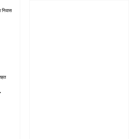
त निवास
 तहत
े