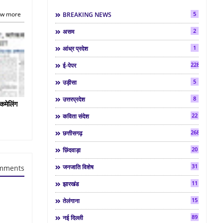
w more
5
BREAKING NEWS
2
असम
1
आंध्र प्रदेश
2286
ई-पेपर
5
उड़ीसा
8
उत्तरप्रदेश
कमेलिंग
22
कविता संदेश
268
छत्तीसगढ़
20
छिंदवाड़ा
31
जनजाति विशेष
mments
11
झारखंड
15
तेलंगाना
89
नई दिल्ली