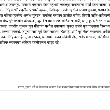
 अघ्यक्ष जबलपुर, परसराम कुशराम जिला प्रभारी जबलपुर,रामनिवास मार्को जिला सचिव, रव
्ञान सिंह मरावी तहसील प्रभारी कुण्डम, जितेन्द्र मरावी तहसील अघ्यक्ष कुण्डम, गनपत त
सील महिला प्रकोष्ठ अघ्यक्ष कुण्डम, रामसिंह मरकाम तहसील सचिव, तिवारी उईके आदिवासी
नोहर पुरे तहसील कोषाध्यक्ष, कुलदीप तेकाम तह. मीडिया प्रभारी, धन्नू कुलस्ते तह. संरक
जयस, जगदीश कुंजाम युवा गोंडवाना प्रदेश उपाध्याय, सुकल सरोते युवा गोंडवाना जिलाध्यक
ाम बरकड़े, जमुना मरावी पूर्व जिला सदस्य, खिलाड़ी आर्मो पूर्व जिला उपाध्याय, धर्मसि
म, नबल सिंह बरकड़े, मुन्ना बरकड़े, धनशयाम यादव ओबीसी संघ, सतीष मरकाम, गोरीशंकर 
माजिक सदस्यगण क्षेत्रिय ग्रामीणजन मौजूद रहे।
एससी, एसटी वर्ग के विकास व कल्याण में ही शतप्रतिशत व्यय किया जाये विशेष घटक यो