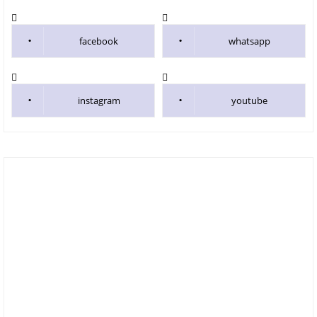
facebook
whatsapp
instagram
youtube