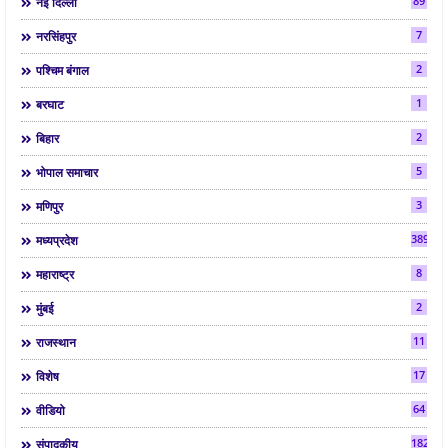
89
नई दिल्ली
7
नरसिंहपुर
2
पश्चिम बंगाल
1
बरघाट
2
बिहार
5
भोपाल समाचार
3
मणिपुर
3892
मध्यप्रदेश
8
महाराष्ट्र
2
मुंबई
11
राजस्थान
17
विशेष
64
वीडियो
182
संपादकीय