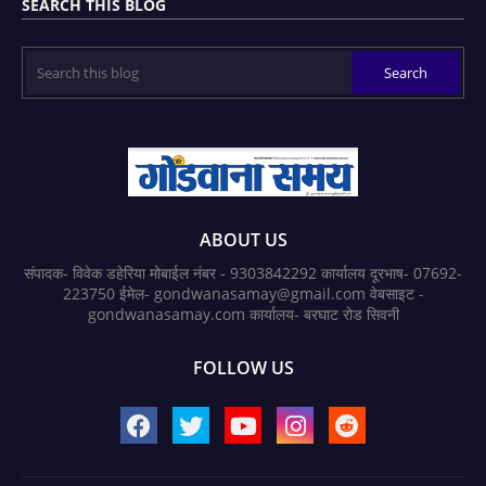
SEARCH THIS BLOG
ABOUT US
संपादक- विवेक डहेरिया मोबाईल नंबर - 9303842292 कार्यालय दूरभाष- 07692-
223750 ईमेल- gondwanasamay@gmail.com वेबसाइट -
gondwanasamay.com कार्यालय- बरघाट रोड सिवनी
FOLLOW US