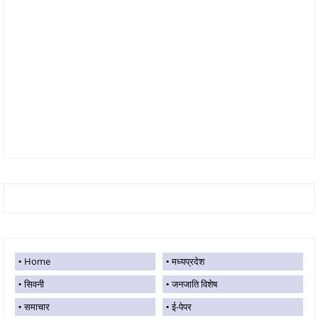
Home
मध्यप्रदेश
सिवनी
जनजाति विशेष
समाचार
ई-पेपर