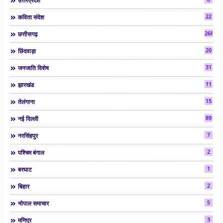
उत्तरप्रदेश
22
कविता संदेश
268
छत्तीसगढ़
20
छिंदवाड़ा
31
जनजाति विशेष
11
झारखंड
15
तेलंगाना
89
नई दिल्ली
7
नरसिंहपुर
2
पश्चिम बंगाल
1
बरघाट
2
बिहार
5
भोपाल समाचार
3
मणिपुर