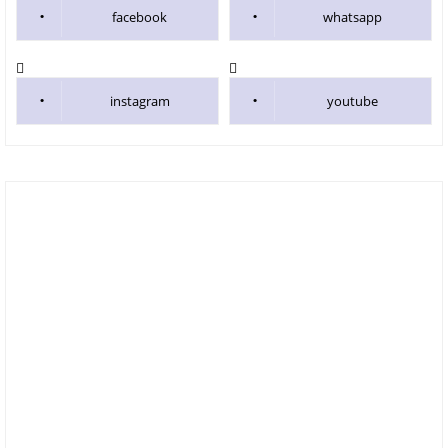
facebook
whatsapp
instagram
youtube