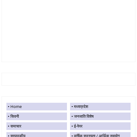
Home
मध्यप्रदेश
सिवनी
जनजाति विशेष
समाचार
ई-पेपर
सम्पादकीय
वार्षिक सदस्यता / आर्थिक सहयोग