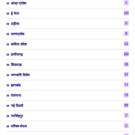
1
आंध्र प्रदेश
2286
ई-पेपर
5
उड़ीसा
8
उत्तरप्रदेश
22
कविता संदेश
268
छत्तीसगढ़
20
छिंदवाड़ा
31
जनजाति विशेष
11
झारखंड
15
तेलंगाना
89
नई दिल्ली
7
नरसिंहपुर
2
पश्चिम बंगाल