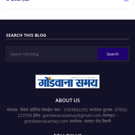
SEARCH THIS BLOG
ABOUT US
संपादक- विवेक डहेरिया मोबाईल नंबर - 9303842292 कार्यालय दूरभाष- 07692-
223750 ईमेल- gondwanasamay@gmail.com वेबसाइट -
gondwanasamay.com कार्यालय- बरघाट रोड सिवनी