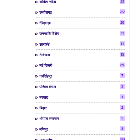
22
कविता संदेश
268
छत्तीसगढ़
20
छिंदवाड़ा
31
जनजाति विशेष
11
झारखंड
15
तेलंगाना
89
नई दिल्ली
7
नरसिंहपुर
2
पश्चिम बंगाल
1
बरघाट
2
बिहार
5
भोपाल समाचार
3
मणिपुर
3892
मध्यप्रदेश