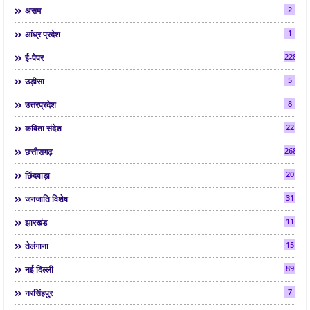
2
असम
1
आंध्र प्रदेश
2286
ई-पेपर
5
उड़ीसा
8
उत्तरप्रदेश
22
कविता संदेश
268
छत्तीसगढ़
20
छिंदवाड़ा
31
जनजाति विशेष
11
झारखंड
15
तेलंगाना
89
नई दिल्ली
7
नरसिंहपुर