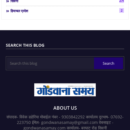
2763
सिवनी
2
हिमाचल प्रदेश
SEARCH THIS BLOG
ABOUT US
संपादक- विवेक डहेरिया मोबाईल नंबर - 9303842292 कार्यालय दूरभाष- 07692-
223750 ईमेल- gondwanasamay@gmail.com वेबसाइट -
gondwanasamay.com कार्यालय- बरघाट रोड सिवनी