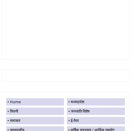
Home
मध्यप्रदेश
सिवनी
जनजाति विशेष
समाचार
ई-पेपर
सम्पादकीय
वार्षिक सदस्यता / आर्थिक सहयोग