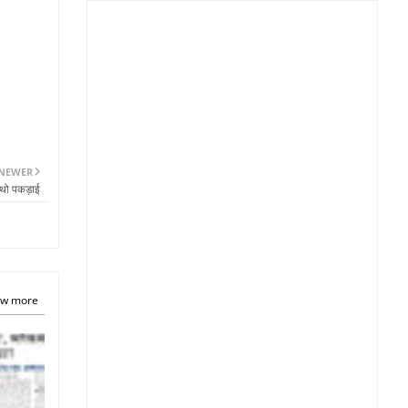
NEWER
हाथो पकड़ाई
w more