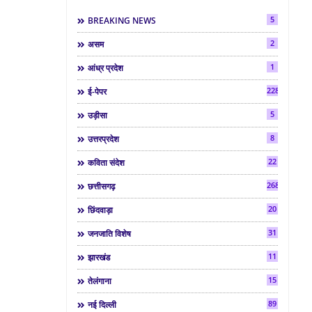
5
BREAKING NEWS
2
असम
1
आंध्र प्रदेश
2286
ई-पेपर
5
उड़ीसा
8
उत्तरप्रदेश
22
कविता संदेश
268
छत्तीसगढ़
20
छिंदवाड़ा
31
जनजाति विशेष
11
झारखंड
15
तेलंगाना
89
नई दिल्ली