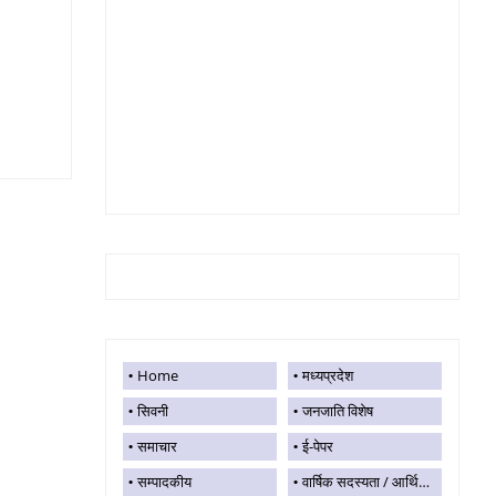
Home
मध्यप्रदेश
सिवनी
जनजाति विशेष
समाचार
ई-पेपर
सम्पादकीय
वार्षिक सदस्यता / आर्थिक सहयोग