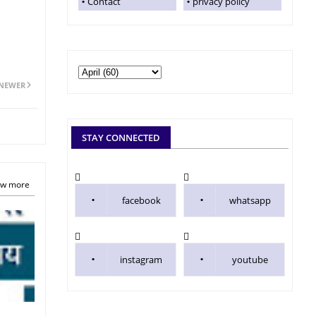
Contact
privacy policy
NEWER
STAY CONNECTED
w more
facebook
whatsapp
instagram
youtube