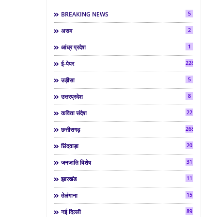
5
BREAKING NEWS
2
असम
1
आंध्र प्रदेश
2286
ई-पेपर
5
उड़ीसा
8
उत्तरप्रदेश
22
कविता संदेश
268
छत्तीसगढ़
20
छिंदवाड़ा
31
जनजाति विशेष
11
झारखंड
15
तेलंगाना
89
नई दिल्ली