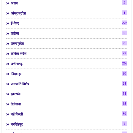
2
असम
1
आंध्र प्रदेश
2286
ई-पेपर
5
उड़ीसा
8
उत्तरप्रदेश
22
कविता संदेश
268
छत्तीसगढ़
20
छिंदवाड़ा
31
जनजाति विशेष
11
झारखंड
15
तेलंगाना
89
नई दिल्ली
7
नरसिंहपुर