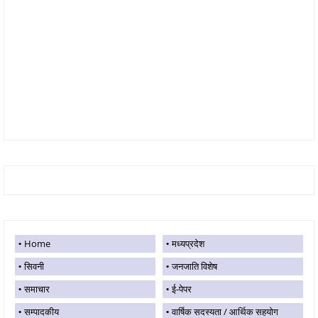
Home
मध्यप्रदेश
सिवनी
जनजाति विशेष
समाचार
ई-पेपर
सम्पादकीय
वार्षिक सदस्यता / आर्थिक सहयोग