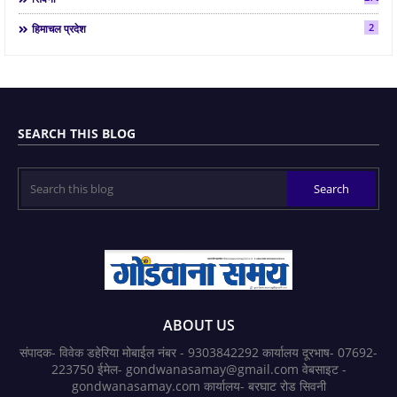
2
हिमाचल प्रदेश
SEARCH THIS BLOG
ABOUT US
संपादक- विवेक डहेरिया मोबाईल नंबर - 9303842292 कार्यालय दूरभाष- 07692-
223750 ईमेल- gondwanasamay@gmail.com वेबसाइट -
gondwanasamay.com कार्यालय- बरघाट रोड सिवनी