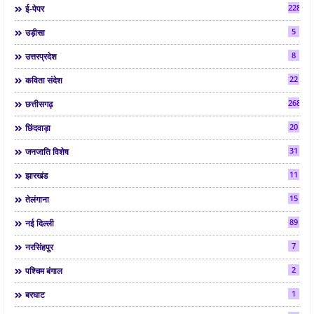
2286
ई-पेपर
5
उड़ीसा
8
उत्तरप्रदेश
22
कविता संदेश
268
छत्तीसगढ़
20
छिंदवाड़ा
31
जनजाति विशेष
11
झारखंड
15
तेलंगाना
89
नई दिल्ली
7
नरसिंहपुर
2
पश्चिम बंगाल
1
बरघाट