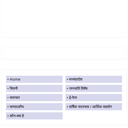
Home
मध्यप्रदेश
सिवनी
जनजाति विशेष
समाचार
ई-पेपर
सम्पादकीय
वार्षिक सदस्यता / आर्थिक सहयोग
कौन-क्या है