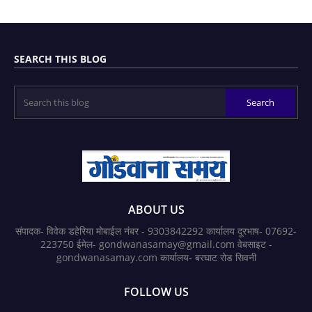
SEARCH THIS BLOG
ABOUT US
संपादक- विवेक डहेरिया मोबाईल नंबर - 9303842292 कार्यालय दूरभाष- 07692-
223750 ईमेल- gondwanasamay@gmail.com वेबसाइट -
gondwanasamay.com कार्यालय- बरघाट रोड सिवनी
FOLLOW US