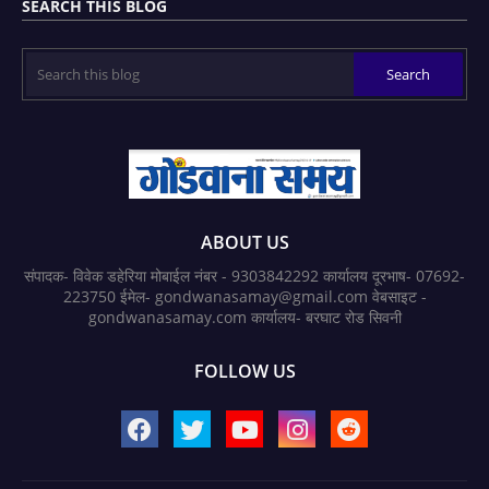
SEARCH THIS BLOG
ABOUT US
संपादक- विवेक डहेरिया मोबाईल नंबर - 9303842292 कार्यालय दूरभाष- 07692-
223750 ईमेल- gondwanasamay@gmail.com वेबसाइट -
gondwanasamay.com कार्यालय- बरघाट रोड सिवनी
FOLLOW US