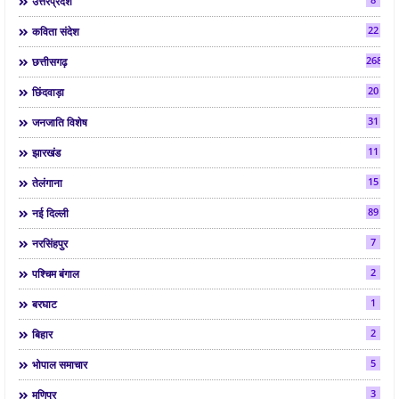
उत्तरप्रदेश
22
कविता संदेश
268
छत्तीसगढ़
20
छिंदवाड़ा
31
जनजाति विशेष
11
झारखंड
15
तेलंगाना
89
नई दिल्ली
7
नरसिंहपुर
2
पश्चिम बंगाल
1
बरघाट
2
बिहार
5
भोपाल समाचार
3
मणिपुर