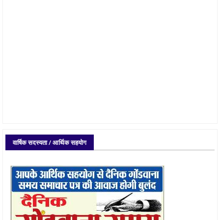
वार्षिक सदस्यता / आर्थिक सहयोग