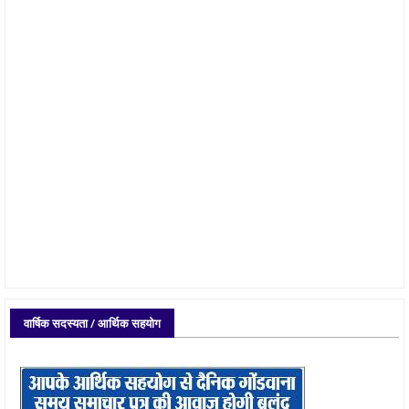
वार्षिक सदस्यता / आर्थिक सहयोग