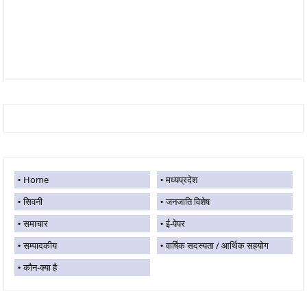
Home
मध्यप्रदेश
सिवनी
जनजाति विशेष
समाचार
ई-पेपर
सम्पादकीय
वार्षिक सदस्यता / आर्थिक सहयोग
कौन-क्या है