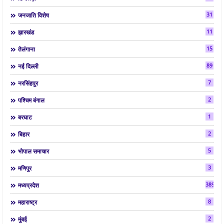
31
जनजाति विशेष
11
झारखंड
15
तेलंगाना
89
नई दिल्ली
7
नरसिंहपुर
2
पश्चिम बंगाल
1
बरघाट
2
बिहार
5
भोपाल समाचार
3
मणिपुर
3892
मध्यप्रदेश
8
महाराष्ट्र
2
मुंबई