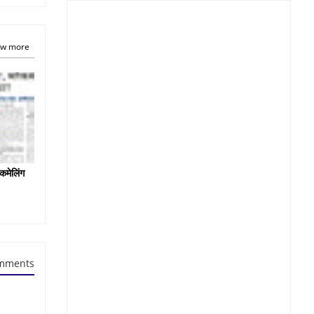
w more
कमेलिंग
mments