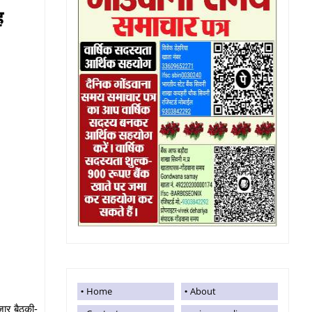
ह
Home
About
जार बैठकी-