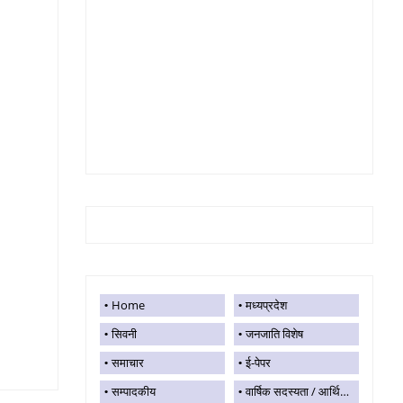
Home
मध्यप्रदेश
सिवनी
जनजाति विशेष
समाचार
ई-पेपर
सम्पादकीय
वार्षिक सदस्यता / आर्थिक सहयोग