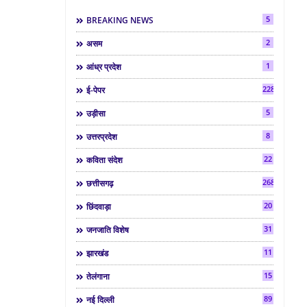
5
BREAKING NEWS
2
असम
1
आंध्र प्रदेश
2286
ई-पेपर
5
उड़ीसा
8
उत्तरप्रदेश
22
कविता संदेश
268
छत्तीसगढ़
20
छिंदवाड़ा
31
जनजाति विशेष
11
झारखंड
15
तेलंगाना
89
नई दिल्ली