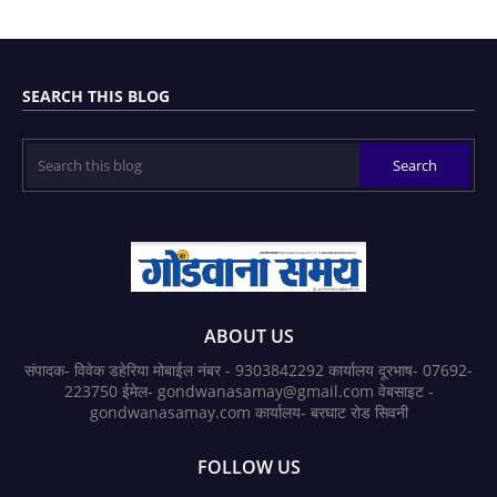
SEARCH THIS BLOG
ABOUT US
संपादक- विवेक डहेरिया मोबाईल नंबर - 9303842292 कार्यालय दूरभाष- 07692-
223750 ईमेल- gondwanasamay@gmail.com वेबसाइट -
gondwanasamay.com कार्यालय- बरघाट रोड सिवनी
FOLLOW US