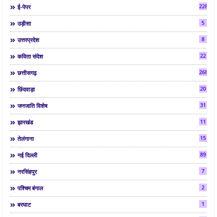
2286
ई-पेपर
5
उड़ीसा
8
उत्तरप्रदेश
22
कविता संदेश
268
छत्तीसगढ़
20
छिंदवाड़ा
31
जनजाति विशेष
11
झारखंड
15
तेलंगाना
89
नई दिल्ली
7
नरसिंहपुर
2
पश्चिम बंगाल
1
बरघाट