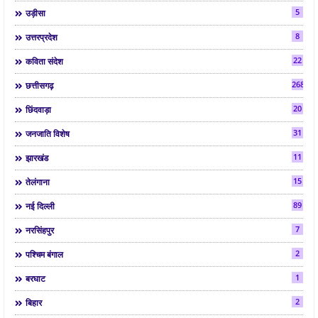
5
उड़ीसा
8
उत्तरप्रदेश
22
कविता संदेश
268
छत्तीसगढ़
20
छिंदवाड़ा
31
जनजाति विशेष
11
झारखंड
15
तेलंगाना
89
नई दिल्ली
7
नरसिंहपुर
2
पश्चिम बंगाल
1
बरघाट
2
बिहार