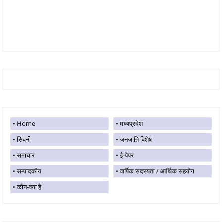
Home
मध्यप्रदेश
सिवनी
जनजाति विशेष
समाचार
ई-पेपर
सम्पादकीय
वार्षिक सदस्यता / आर्थिक सहयोग
कौन-क्या है