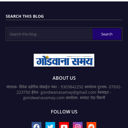
SEARCH THIS BLOG
ABOUT US
संपादक- विवेक डहेरिया मोबाईल नंबर - 9303842292 कार्यालय दूरभाष- 07692-
223750 ईमेल- gondwanasamay@gmail.com वेबसाइट -
gondwanasamay.com कार्यालय- बरघाट रोड सिवनी
FOLLOW US