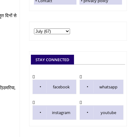
Contact
privacy policy
त दिनों से
STAY CONNECTED
facebook
whatsapp
ी)उमरिया,
instagram
youtube