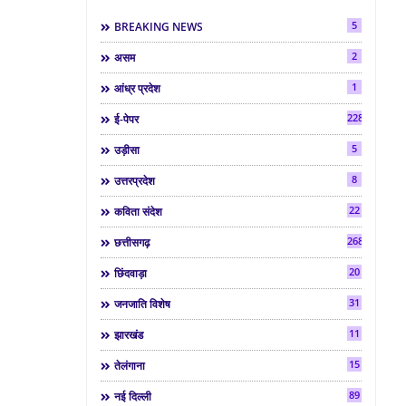
5
BREAKING NEWS
2
असम
1
आंध्र प्रदेश
2286
ई-पेपर
5
उड़ीसा
8
उत्तरप्रदेश
22
कविता संदेश
268
छत्तीसगढ़
20
छिंदवाड़ा
31
जनजाति विशेष
11
झारखंड
15
तेलंगाना
89
नई दिल्ली