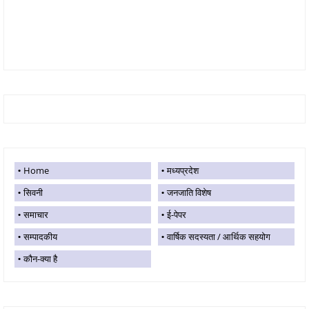
Home
मध्यप्रदेश
सिवनी
जनजाति विशेष
समाचार
ई-पेपर
सम्पादकीय
वार्षिक सदस्यता / आर्थिक सहयोग
कौन-क्या है