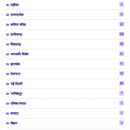
5
उड़ीसा
8
उत्तरप्रदेश
22
कविता संदेश
268
छत्तीसगढ़
20
छिंदवाड़ा
31
जनजाति विशेष
11
झारखंड
15
तेलंगाना
89
नई दिल्ली
7
नरसिंहपुर
2
पश्चिम बंगाल
1
बरघाट
2
बिहार