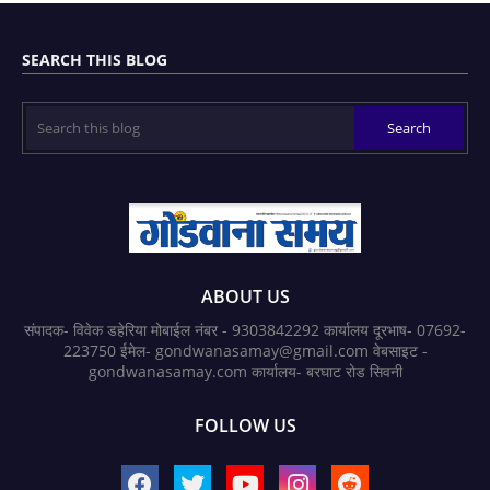
SEARCH THIS BLOG
ABOUT US
संपादक- विवेक डहेरिया मोबाईल नंबर - 9303842292 कार्यालय दूरभाष- 07692-
223750 ईमेल- gondwanasamay@gmail.com वेबसाइट -
gondwanasamay.com कार्यालय- बरघाट रोड सिवनी
FOLLOW US