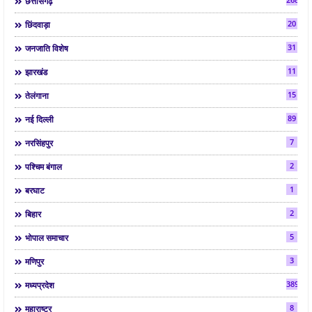
छत्तीसगढ़
20
छिंदवाड़ा
31
जनजाति विशेष
11
झारखंड
15
तेलंगाना
89
नई दिल्ली
7
नरसिंहपुर
2
पश्चिम बंगाल
1
बरघाट
2
बिहार
5
भोपाल समाचार
3
मणिपुर
3892
मध्यप्रदेश
8
महाराष्ट्र