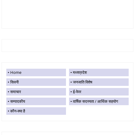
Home
मध्यप्रदेश
सिवनी
जनजाति विशेष
समाचार
ई-पेपर
सम्पादकीय
वार्षिक सदस्यता / आर्थिक सहयोग
कौन-क्या है