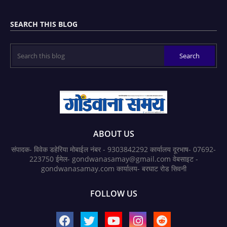
SEARCH THIS BLOG
ABOUT US
संपादक- विवेक डहेरिया मोबाईल नंबर - 9303842292 कार्यालय दूरभाष- 07692-
223750 ईमेल- gondwanasamay@gmail.com वेबसाइट -
gondwanasamay.com कार्यालय- बरघाट रोड सिवनी
FOLLOW US