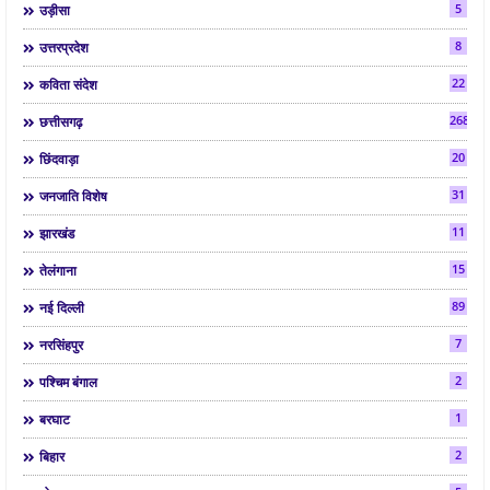
5
उड़ीसा
8
उत्तरप्रदेश
22
कविता संदेश
268
छत्तीसगढ़
20
छिंदवाड़ा
31
जनजाति विशेष
11
झारखंड
15
तेलंगाना
89
नई दिल्ली
7
नरसिंहपुर
2
पश्चिम बंगाल
1
बरघाट
2
बिहार