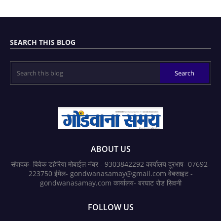
SEARCH THIS BLOG
ABOUT US
संपादक- विवेक डहेरिया मोबाईल नंबर - 9303842292 कार्यालय दूरभाष- 07692-
223750 ईमेल- gondwanasamay@gmail.com वेबसाइट -
gondwanasamay.com कार्यालय- बरघाट रोड सिवनी
FOLLOW US