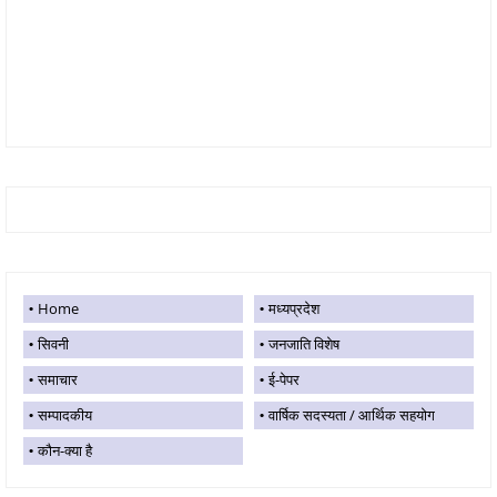
Home
मध्यप्रदेश
सिवनी
जनजाति विशेष
समाचार
ई-पेपर
सम्पादकीय
वार्षिक सदस्यता / आर्थिक सहयोग
कौन-क्या है