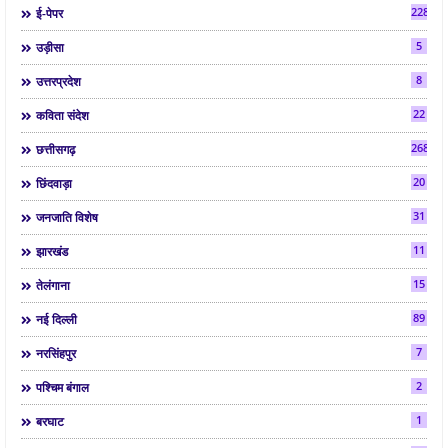
2286
ई-पेपर
5
उड़ीसा
8
उत्तरप्रदेश
22
कविता संदेश
268
छत्तीसगढ़
20
छिंदवाड़ा
31
जनजाति विशेष
11
झारखंड
15
तेलंगाना
89
नई दिल्ली
7
नरसिंहपुर
2
पश्चिम बंगाल
1
बरघाट