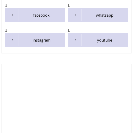
facebook
whatsapp
instagram
youtube