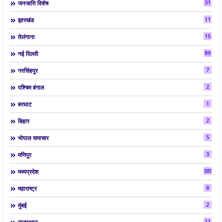
31
जनजाति विशेष
11
झारखंड
15
तेलंगाना
89
नई दिल्ली
7
नरसिंहपुर
2
पश्चिम बंगाल
1
बरघाट
2
बिहार
5
भोपाल समाचार
3
मणिपुर
3892
मध्यप्रदेश
8
महाराष्ट्र
2
मुंबई
11