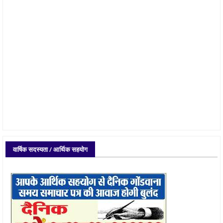
वार्षिक सदस्यता / आर्थिक सहयोग