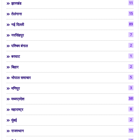
11
झारखंड
15
तेलंगाना
89
नई दिल्ली
7
नरसिंहपुर
2
पश्चिम बंगाल
1
बरघाट
2
बिहार
5
भोपाल समाचार
3
मणिपुर
3892
मध्यप्रदेश
8
महाराष्ट्र
2
मुंबई
11
राजस्थान