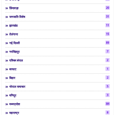
20
छिंदवाड़ा
31
जनजाति विशेष
11
झारखंड
15
तेलंगाना
89
नई दिल्ली
7
नरसिंहपुर
2
पश्चिम बंगाल
1
बरघाट
2
बिहार
5
भोपाल समाचार
3
मणिपुर
3892
मध्यप्रदेश
8
महाराष्ट्र