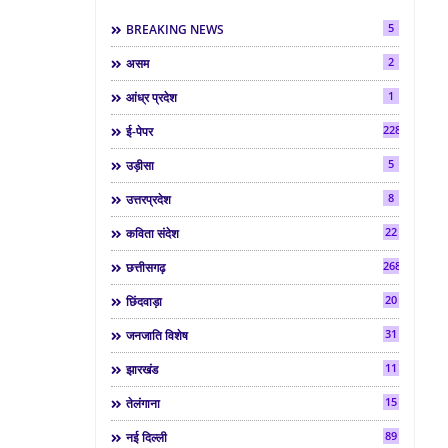
5
BREAKING NEWS
2
असम
1
आंध्र प्रदेश
2286
ई-पेपर
5
उड़ीसा
8
उत्तरप्रदेश
22
कविता संदेश
268
छत्तीसगढ़
20
छिंदवाड़ा
31
जनजाति विशेष
11
झारखंड
15
तेलंगाना
89
नई दिल्ली