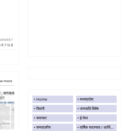
NEWER
त में 718 है
w more
Home
मध्यप्रदेश
सिवनी
जनजाति विशेष
समाचार
ई-पेपर
सम्पादकीय
वार्षिक सदस्यता / आर्थिक सहयोग