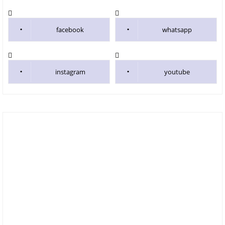
facebook
whatsapp
instagram
youtube