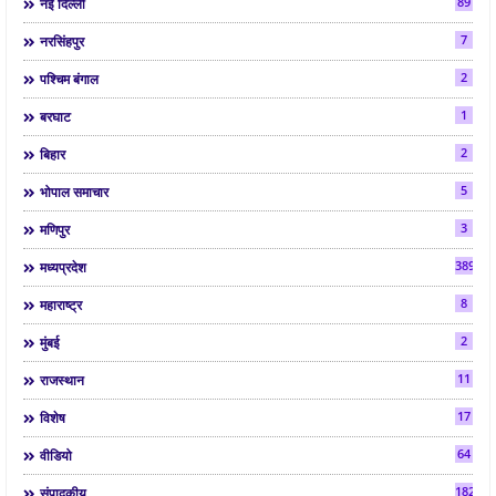
89
नई दिल्ली
7
नरसिंहपुर
2
पश्चिम बंगाल
1
बरघाट
2
बिहार
5
भोपाल समाचार
3
मणिपुर
3892
मध्यप्रदेश
8
महाराष्ट्र
2
मुंबई
11
राजस्थान
17
विशेष
64
वीडियो
182
संपादकीय