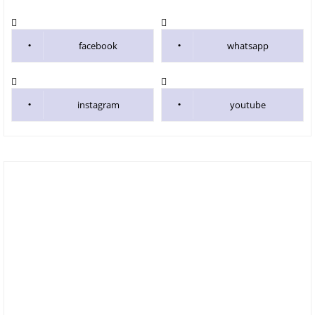
facebook
whatsapp
instagram
youtube