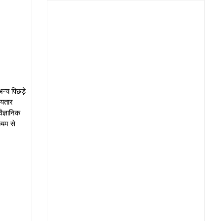
न्य पिछड़े
रायतार
ैज्ञानिक
्यम से