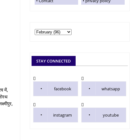
Contact
privacy policy
STAY CONNECTED
facebook
whatsapp
व में,
मनोरथ
ष्मीपुर,
instagram
youtube