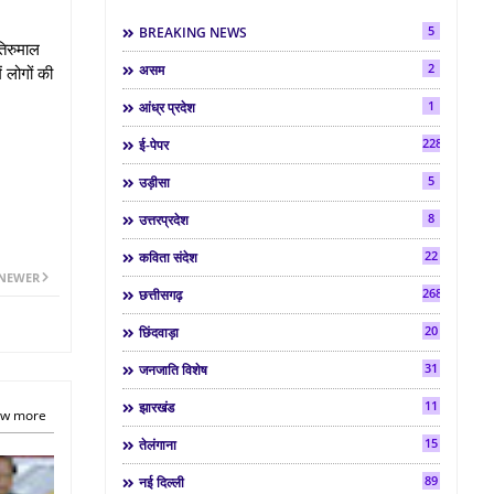
5
BREAKING NEWS
 तिरुमाल
2
असम
ं लोगों की
1
आंध्र प्रदेश
2286
ई-पेपर
5
उड़ीसा
8
उत्तरप्रदेश
22
कविता संदेश
NEWER
268
छत्तीसगढ़
20
छिंदवाड़ा
31
जनजाति विशेष
11
झारखंड
w more
15
तेलंगाना
89
नई दिल्ली