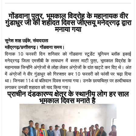
गोंडवाना पुत्र, भूमकाल विद्रोह के महानायक वीर
गुंडाधुर जी की शहादत दिवस जीएसयू मनेद्रगढ़ द्वारा
मनाया गया
सुनेश शाह उईके, संवाददाता
महेंद्रगढ़/छत्तीसगढ़। गोंडवाना समय।
दिनाक 10 फरवरी दिन शनिवार को गोंडवाना स्टूडेंट यूनियन ब्लॉक इकाई
मनेद्रगढ़ जिला एमसीबी के तत्वधान में बस्तर माटी पुत्र, भूमकाल विद्रोह के
महानायक जिन्होंने अंग्रेजों से लोहा लेकर अंग्रेजों के दांत खट्टे कर दिए थे। अंत
में अंग्रेजों ने वीर गुंडाधुर को गिरफ्तार कर 10 फरवरी को फांसी पर चढ़ा दिया
था। जिनका 114 वां बलिदान दिवस मनाया गया। उनके छायाचित्र पर हल्दीचावल
लगाकर उनकी शहादत को याद किया गया।
प्राचीन दंडकारण्य क्षेत्र के स्थानीय लोग हर साल
भूमकाल दिवस मनाते है