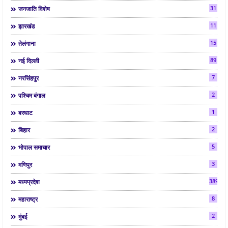
31
जनजाति विशेष
11
झारखंड
15
तेलंगाना
89
नई दिल्ली
7
नरसिंहपुर
2
पश्चिम बंगाल
1
बरघाट
2
बिहार
5
भोपाल समाचार
3
मणिपुर
3892
मध्यप्रदेश
8
महाराष्ट्र
2
मुंबई